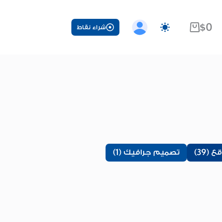
$
0
شراء نقاط
عربة
التسوق
(39)
تصميم جرافيك (1)