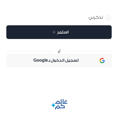
تذكرني
استمر
أو
تسجيل الدخول بـGoogle