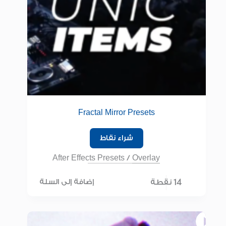
Fractal Mirror Presets
شراء نقاط
After Effects Presets
/
Overlay
14 نقطة
إضافة إلى السلة