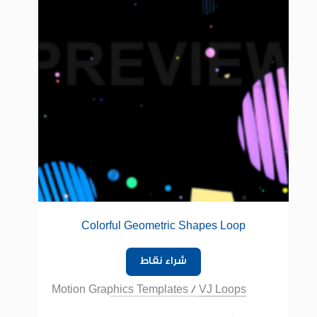
Colorful Geometric Shapes Loop
شراء نقاط
Motion Graphics Templates
/
VJ Loops