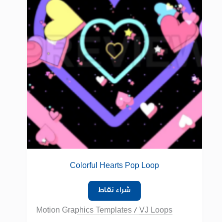
Colorful Hearts Pop Loop
شراء نقاط
Motion Graphics Templates
/
VJ Loops