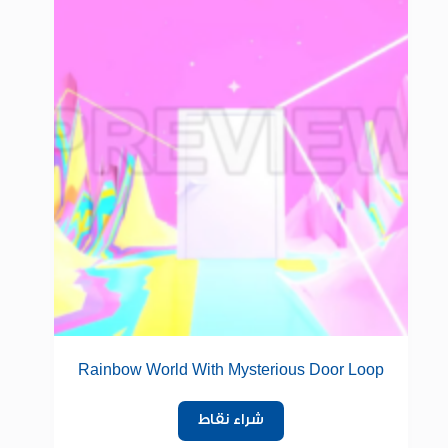
Rainbow World With Mysterious Door Loop
شراء نقاط