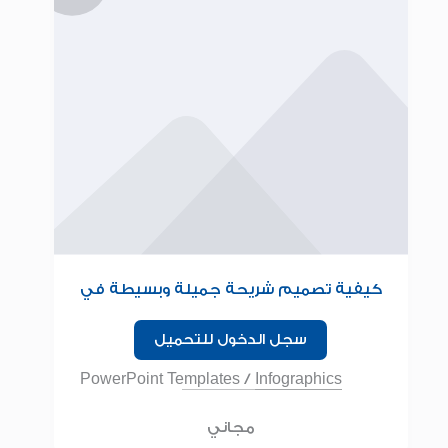
كيفية تصميم شريحة جميلة وبسيطة في
البوربوينت للمبتدئين
سجل الدخول للتحميل
PowerPoint Templates
/
Infographics
مجاني