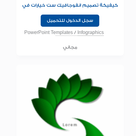
كيفيكة تصميم انفوجافيك ست خيارات في
برنامج البوربوينت للمبتدئين
سجل الدخول للتحميل
PowerPoint Templates
/
Infographics
مجاني