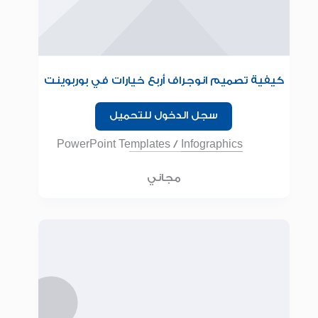
كيفية تصميم انوجراف أربع خيارات في بوربوينت
للمبتدئين
سجل الدخول للتحميل
PowerPoint Templates
/
Infographics
مجاني