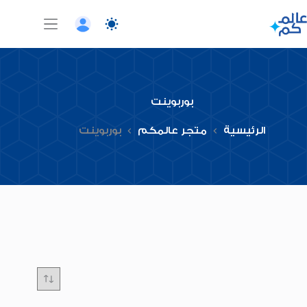
لتجاوز
لى
لمحتوى
بوربوينت
الرئيسية
متجر عالمكم
بوربوينت