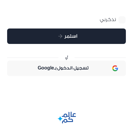
تذكرني
استمر
أو
تسجيل الدخول بـGoogle