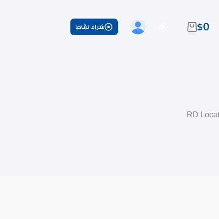
$
0
شراء نقاط
عربة
التسوق
RD Locat