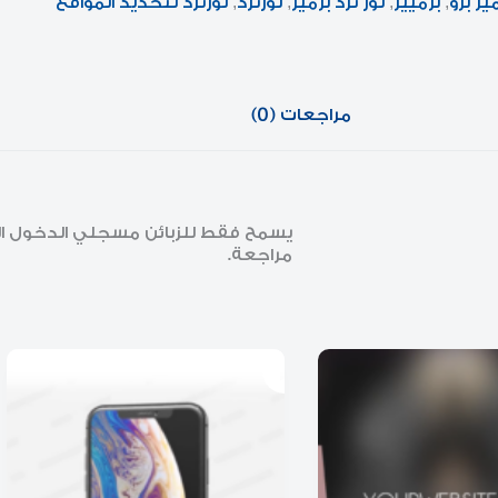
ير برو
,
برميير
,
لور ثرد برمير
,
لورثرد
,
لورثرد لتحديد المواقع
مراجعات (0)
يسمح فقط للزبائن مسجلي الدخول الذي
مراجعة.