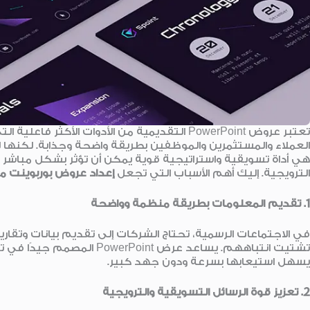
تعتبر عروض PowerPoint التقديمية من الأدوات ال
العملاء والمستثمرين والموظفين بطريقة واضحة وجذابة. لكنه
هي أداة تسويقية واستراتيجية قوية يمكن أن تؤثر بشكل مباشر ع
الترويجية. إليك أهم الأسباب التي تجعل
إعداد عروض بوربوينت
1.
تقديم المعلومات بطريقة منظمة وواضحة
في الاجتماعات الرسمية، تحتاج الشركات إلى تقديم بيانات وتقاري
تشتيت انتباههم. يساعد عرض nt
يسهل استيعابها بسرعة ودون جهد كبير.
2.
تعزيز قوة الرسائل التسويقية والترويجية