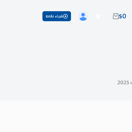
$
0
شراء نقاط
عربة
التسوق
2