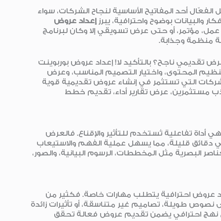
 الفعّال أحد المفاتيح الأساسية لنجاح الشركات، سواء
كار والبيانات بوضوح واحترافية، يبرز
إعداد عروض
اع عمل، مؤتمر، أو حتى عرض تسويقي إلا وكان لبرنامج
ة منظمة وجذابة.
تقديمي ناجح؟ بالتأكيد لا! إعداد عروض بوربوينت
 تنظيم المحتوى، واختيار التصميم المناسب، وعرض
لشركات التي تستثمر في إنشاء عروض تقديمية قوية
ب مستثمرين، عرض تقارير أداء، تقديم خطط
 أداة تفاعلية تُستخدم للتأثير والإقناع. فالعرض
 دقائق قليلة، مما يسهل عملية الفهم والاستيعاب
صر البصرية مثل المخططات، الرسوم البيانية، والصور،
ل الاستخدام، إلا أن إعداد عروض احترافية يتطلب مهارات خاصة. فكثير من
نصوص طويلة، تصاميم غير متناسقة، أو تأثيرات زائدة
باع نهج احترافي يضمن تقديم عروض فعالة تحقق