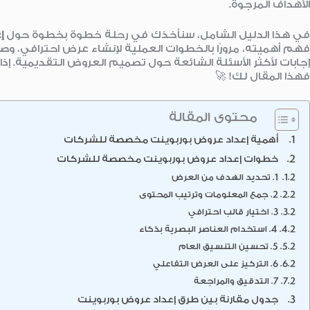
الأهداف المرجوة.
في هذا الدليل الشامل، سنأخذك في رحلة خطوة بخطوة حول
إ
فهم أهميته، مرورًا بالخطوات العملية لإنشاء عرض احترافي، وصولً
إجابات لأكثر الأسئلة الشائعة حول تصميم العروض التقديمية. إ
فهذا المقال لك! 🚀
محتوى المقالة
أهمية إعداد عروض بوربوينت مخصصة للشركات
خطوات إعداد عروض بوربوينت مخصصة للشركات
1. تحديد الهدف من العرض
2. جمع المعلومات وترتيب المحتوى
3. اختيار قالب احترافي
4. استخدام العناصر البصرية بذكاء
5. تحسين التنسيق العام
6. التركيز على العرض التفاعلي
7. التدقيق والمراجعة
جدول مقارنة بين طرق إعداد عروض بوربوينت