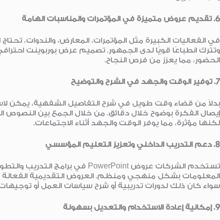
6.
تقديم عروض متميزة في المؤتمرات والمناسبات الهامة
في الفعاليات الكبيرة مثل المؤتمرات، المعارض، والندوات، تحتاج
وتترك انطباعًا قويًا لدى الجمهور. تصميم عرض بوربوينت احتراف
الحضور، مما يعزز من فرص النجاح.
7.
توفير الوقت والجهد في الشرح والتوضيح
بدلاً من قضاء وقت طويل في شرح التفاصيل الشفهية، يمكن لا
إيصال الفكرة بوضوح خلال دقائق. من خلال الجمع بين النصوص 
لكنها مؤثرة، مما يوفر الوقت والجهد أثناء الاجتماعات.
8.
دعم التدريب الداخلي وتعزيز التعليم المؤسسي
تستخدم الشركات عروض PowerPoint في 
المعلومات بشكل منهجي ومنظم. العروض التقديمية الفعالة 
سواء كان ذلك لدورات تدريبية أو شرح سياسات العمل أو توجيهات ال
9.
إمكانية إعادة الاستخدام والتعديل بسهولة