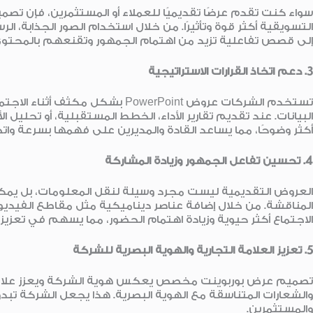
سواء كنت تقدم عرضًا تقديميًا للعملاء أو المستثمرين، فإن ت
التسويقية أكثر قوة وتأثيرًا. من خلال استخدام الصور الجذابة، ال
إلى قصص تفاعلية تزيد من اهتمام الجمهور وتقنعهم بالمحتو
3.
دعم اتخاذ القرارات الاستراتيجية
تستخدم الشركات عروض PowerPoint بشكل
البيانات. عند تقديم تقارير الأداء، الخطط المستقبلية، أو تحلي
أكثر وضوحًا، مما يساعد القادة والمديرين على فهمها بسرعة واتخاذ 
4.
تحسين تفاعل الجمهور وزيادة المشاركة
العروض التقديمية ليست مجرد وسيلة لنقل المعلومات، بل يمك
المناقشة. من خلال إضافة عناصر ديناميكية مثل مقاطع الفيديو،
الاجتماع أكثر حيوية وزيادة اهتمام الحضور، مما يسهم في تعزي
5.
تعزيز العلامة التجارية والهوية البصرية للشركة
تصميم عرض بوربوينت مخصص يعكس هوية الشركة ويعزز علامتها 
والشعارات المتناسقة مع الهوية البصرية. هذا يجعل الشركة تبدو
والمستثمرين.