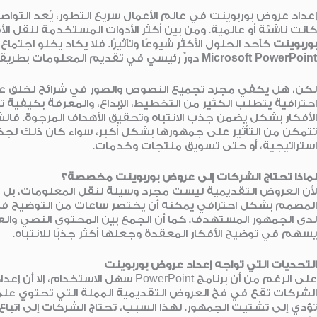
إعداد عروض بوربوينت في عالم الأعمال سريع التطور، يُعد التواصل
كانت ناشئة أو عالمية. ومن بين أكثر الأدوات المستخدمة لنقل الأف
بوربوينت
كأحد الحلول الأكثر شيوعًا وتأثيرًا. فلا يكاد يخلو اجتم
Microsoft PowerPoint
دورٌ رئيسي في تقديم المعلومات بطريق
لكن، هل يكفي مجرد تجميع النصوص والصور في شرائح لخلق عرض 
احترافية يتطلب الكثير من التخطيط، الإبداع، والمعرفة بكيفية
الأفكار بشكل يضمن جذب الانتباه وتحقيق الأهداف المرجوة. فا
تتمكن من التأثير على جمهورها بشكل أكبر، سواء كان ذلك لجذ
استراتيجية، أو حتى تسويق منتجات وخدمات.
لماذا تحتاج الشركات إلى عروض بوربوينت مخصصة؟
لأن العروض التقديمية ليست مجرد وسيلة لنقل المعلومات، بل هي
المصمم بشكل احترافي يمكنه أن يختصر ساعات من التوضيح في
لدى الجمهور المستهدف. كما أن الجمع بين المحتوى النصي والعنا
يسهم في توضيح الأفكار المعقدة وجعلها أكثر جذبًا للانتباه.
التحديات التي تواجه إعداد عروض بوربوينت
على الرغم من أن برنامج PowerPoint سه
الشركات تقع في فخ العروض التقديمية المملة التي تحتوي على 
تؤدي إلى تشتيت الجمهور. لهذا السبب، تحتاج الشركات إلى ات