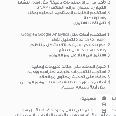
تأكد من إدراج معلومات دقيقة مثل اسم النشاط
التجاري، العنوان، ورقم الهاتف (NAP).
استخدم الكلمات المفتاحية المحلية بذكاء
واستراتيجية.
تابع الأداء باستمرار
:
استخدم أدوات مثل Google Analytics وGoogle
Search Console لتحليل الأداء.
قم بتقييم استراتيجياتك بشكل منتظم
وتعديلها لتحسين النتائج.
استثمر في التفاعل مع العملاء
:
شجع العملاء على كتابة تقييمات إيجابية.
استجب للتقييمات بطريقة احترافية وودية.
حافظ على تحديث محتوى موقعك
:
أضف محتوى جديدًا يستهدف الجمهور المحلي
مثل أدلة ونصائح محلية.
الخلاصة التفصيلية
:
تحسين السيو المحلي ليس مجرد أداة تقنية، بل هو
ركيزة أساسية لأي استراتيجية تسويقية ناجحة. من خلال