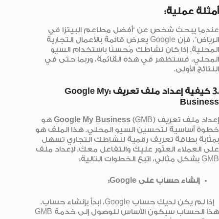
أمثلة عملية:
عندما يبحث شخص عن “أفضل مطاعم البيتزا في
الرياض”، فإن Google يعرض قائمة بالأعمال التجارية
المحلية. إذا كان نشاطك مُحسنًا باستخدام السيو
المحلي، فستظهر في هذه القائمة، وربما حتى في
النتائج الأولى.
.3 كيفية إعداد ملف تعريف :Google My
Business
إعداد ملف تعريف
Google My Business
(GMB) هو
خطوة أساسية لتحسين السيو المحلي. هذا الملف هو
بمثابة بطاقة تعريف رقمية لنشاطك التجاري تسهل
على العملاء العثور عليك والتفاعل معك. لإعداد ملف
GMB بشكل مثالي، اتبع الخطوات التالية:
إنشاء حساب على Google:
إذا لم يكن لديك حساب Google، ابدأ بإنشاء حساب.
هذا الحساب سيكون الأساس للوصول إلى خدمة GMB