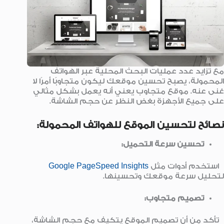
مع تزايد عدد عمليات البحث المحلية عبر الهواتف
المحمولة، يصبح تحسين موقعك ليكون متجاوبًا أمرًا لا
غنى عنه. موقع متجاوب يعني أنه يعمل بشكل مثالي
على جميع الأجهزة بغض النظر عن حجم الشاشة.
نصائح لتحسين الموقع للهواتف المحمولة:
تحسين سرعة التحميل:
استخدم أدوات مثل
Google PageSpeed Insights
لتحليل سرعة موقعك وتحسينها.
تصميم متجاوب:
تأكد من أن تصميم الموقع يتكيف مع حجم الشاشة،