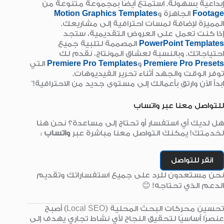
إبداعية بسهولة. استمتع أيضًا بمجموعة متنوعة من
Footage
الجاهزة و
Motion Graphics Templates
المميزة لإضافة لمسات احترافية إلى مشاريعك.
إذا كنت تعمل على العروض التقديمية، ستجد
PowerPoint Templates
المصممة لتلبية جميع
احتياجاتك. وبالنسبة لعشاق المونتاج، نقدم لك
Premiere Pro Presets
و
Premiere Pro Templates
التي
توفر الوقت والجهد أثناء تحرير الفيديوهات.
ابدأ الآن وارتقِ بأعمالك إلى مستوى جديد من الاحترافية!”
للتواصل معنا عبر واتساب
هل لديك أي استفسار أو تحتاج إلى مساعدة؟ نحن هنا
لخدمتك! يمكنك التواصل معنا مباشرة عبر
واتساب
:
انقر للتواصل
نحن مستعدون للرد على جميع استفساراتك وتقديم
الدعم الذي تحتاجه! 😊
تحسين محركات البحث المحلية (Local SEO) أصبح
عنصرًا أساسيًا لتحقيق النجاح لأي نشاط تجاري يهدف إلى