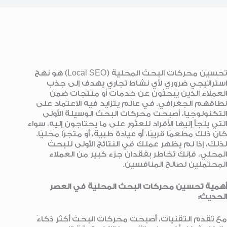
تحسين محركات البحث المحلية (Local SEO) هو نهج
استراتيجي ضروري لأي نشاط تجاري يهدف إلى جذب
العملاء الذين يبحثون عن خدمات أو منتجات ضمن
نطاقهم الجغرافي. في عالم يتزايد فيه الاعتماد على
التكنولوجيا، أصبحت محركات البحث الوسيلة الأولى
التي يلجأ إليها الأفراد للعثور على ما يحتاجون إليه، سواء
كان ذلك مطعمًا قريبًا، أو عيادة طبية، أو متجرًا محليًا.
لذلك، إذا لم يظهر عملك في النتائج الأولى للبحث
المحلي، فإنك تخاطر بفقدان جزء كبير من العملاء
المحتملين لصالح المنافسين.
أهمية تحسين محركات البحث المحلية في العصر
الحديث
:
مع تقدم التقنيات، أصبحت محركات البحث أكثر ذكاءً