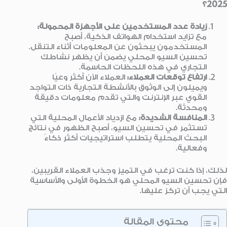
2025؟
زيادة عدد المستخدمين على الأجهزة المحمولة
:
مع تزايد استخدام الهواتف الذكية، أصبح
المستخدمون يبحثون عن المعلومات أثناء التنقل.
تحسين السيو المحلي يضمن أن يظهر نشاطك
التجاري في هذه اللحظات الحاسمة.
ارتفاع توقعات العملاء
:
العملاء الآن أكثر وعيًا
ويميلون إلى الوثوق بالأنشطة التجارية ذات التواجد
القوي عبر الإنترنت والتي تقدم معلومات دقيقة
ومحدثة.
المنافسة الشديدة
:
مع ازدياد الأعمال المحلية التي
تستثمر في تحسين السيو، أصبح الظهور في نتائج
البحث المحلية يتطلب استراتيجيات أكثر ذكاءً
وفعالية.
لذلك، إذا كنت ترغب في التميز وجذب العملاء القريبين،
فإن تحسين السيو المحلي هو الخطوة الأولى والأساسية
التي يجب أن تركز عليها.
محتوى المقالة