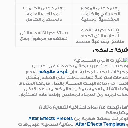
يعتمد على الموقع
يعتمد على الكلمات
الجغرافي والكلمات
المفتاحية العامة
المفتاحية المحلية
والمحتوى الشامل
يُستخدم للأنشطو
يستخدم للأنشطة التي
التجارية التي تخدم
تستهدف جمهوراً أوسع
مناطق جغرافية محددة
شركة عالمكم:
إذا كنت تبحث عن شركة متخصصة في تحسين
محركات البحث المحلية، فإن
شركة
عالمكم
تقدم
خدمات احترافية تساعد عملك على الظهور بشكل
أفضل في نتائج البحث المحلية. بفضل فريقها المتمرس
وتقنياتها المتقدمة، يمكن لعالمكم مساعدتك في
جذب المزيد من العملاء المحليين وزيادة عائد الاستثمار.
“هل تبحث عن موارد احترافية لتسريع وإتقان
مشاريعك؟
نوفر لك مكتبة ضخمة من
After Effects Presets
و
After Effects Templates
المثالية لتصميم فيديوهات