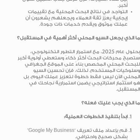
أكبر.
التواجد في نتائج البحث المحلية مع تقييمات
إيجابية يعزز ثقة العملاء ويجعلهم يشعرون أن
عملك موثوق ويقدم خدمات ذات جودة.
ما الذي يجعل السيو المحلي أكثر أهمية في المستقبل؟
بحلول عام 2025، مع استمرار التطور التكنولوجي،
ستصبح محركات البحث أكثر ذكاءً وستعطي أولوية أكبر
للبحث المحلي المخصص بناءً على الموقع الجغرافي
وسلوكيات المستخدم. لذلك، فإن تحسين السيو
المحلي الآن ليس فقط خطوة لتعزيز عملك اليوم، بل
هو استثمار استراتيجي يضمن استمرارية نجاحك في
المستقبل.
ما الذي يجب عليك فعله؟
ابدأ بتنفيذ الخطوات العملية
:
قم بإعداد ملف تعريف “Google My Business”
بشكل صحيح واحترافي.