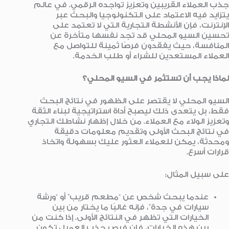
جذب العملاء القريبين وتعزيز تواجده الرقمي. في عالم
يتزايد فيه الاعتماد على التكنولوجيا والبحث عبر
الإنترنت، فإن الأنشطة التجارية التي لا تعتمد على
تحسين السيو المحلي قد تجد نفسها متأخرة عن
المنافسة، حيث يفقدون فرصًا ثمينة للتواصل مع
العملاء المستعدين للشراء أو طلب الخدمة.
لماذا يجب أن تستثمر في السيو المحلي؟
السيو المحلي لا يقتصر على الظهور في نتائج البحث
فقط، بل يتعدى ذلك ليصبح أداة استراتيجية لبناء الثقة
وتعزيز الولاء مع العملاء. من خلال إظهار نشاطك التجاري
في نتائج البحث الأولى وتقديم معلومات دقيقة
ومحدثة، يمكن للعملاء العثور عليك بسهولة واتخاذ
قرارات أسرع.
على سبيل المثال:
عندما يبحث شخص عن “مطعم قريب” أو “ورشة
سيارات في جدة”، فإنه غالبًا ما يختار من بين
الخيارات التي تظهر في النتائج الأولى. إذا كنت من
بين هذه الخيارات، فإن فرص جذب العميل تكون