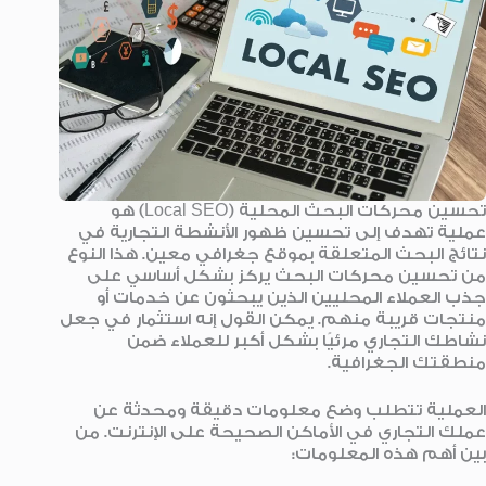
تحسين محركات البحث المحلية (Local SEO) هو
عملية تهدف إلى تحسين ظهور الأنشطة التجارية في
نتائج البحث المتعلقة بموقع جغرافي معين. هذا النوع
من تحسين محركات البحث يركز بشكل أساسي على
جذب العملاء المحليين الذين يبحثون عن خدمات أو
منتجات قريبة منهم. يمكن القول إنه استثمار في جعل
نشاطك التجاري مرئيًا بشكل أكبر للعملاء ضمن
منطقتك الجغرافية.
العملية تتطلب وضع معلومات دقيقة ومحدثة عن
عملك التجاري في الأماكن الصحيحة على الإنترنت. من
بين أهم هذه المعلومات: