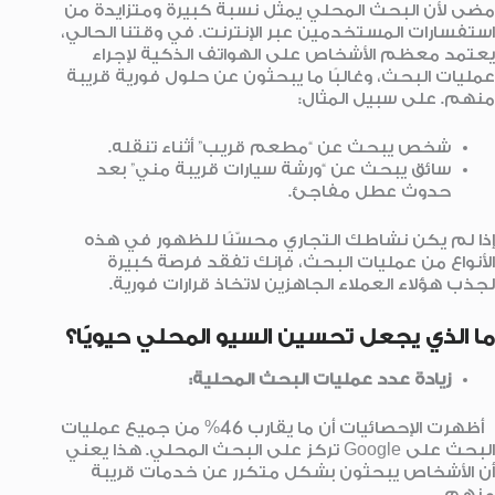
مضى لأن البحث المحلي يمثل نسبة كبيرة ومتزايدة من
استفسارات المستخدمين عبر الإنترنت. في وقتنا الحالي،
يعتمد معظم الأشخاص على الهواتف الذكية لإجراء
عمليات البحث، وغالبًا ما يبحثون عن حلول فورية قريبة
منهم. على سبيل المثال:
شخص يبحث عن “مطعم قريب” أثناء تنقله.
سائق يبحث عن “ورشة سيارات قريبة مني” بعد
حدوث عطل مفاجئ.
إذا لم يكن نشاطك التجاري محسّنًا للظهور في هذه
الأنواع من عمليات البحث، فإنك تفقد فرصة كبيرة
لجذب هؤلاء العملاء الجاهزين لاتخاذ قرارات فورية.
ما الذي يجعل تحسين السيو المحلي حيويًا؟
زيادة عدد عمليات البحث المحلية:
أظهرت الإحصائيات أن ما يقارب 46% من جميع عمليات
البحث على Google تركز على البحث المحلي. هذا يعني
أن الأشخاص يبحثون بشكل متكرر عن خدمات قريبة
منهم.