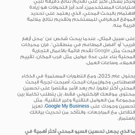
وتركز بشكل أكبر على تقديم نتائج دقيقة تلبي
احتياجات المستخدمين. أحد أبرز التحولات هو زيادة
الاهتمام بالبحث المحلي، الذي يعتمد على تحديد
الموقع الجغرافي للمستخدم وتقديم نتائج ملائمة
قريبة منه.
على سبيل المثال، عندما يبحث شخص عن “محل أزهار
قريب” أو “أفضل المطاعم في منطقتي”، فإن محركات
البحث مثل Google تقدم قائمة بالأعمال التجارية
المحلية بناءً على عدة عوامل مثل قرب المكان، تقييم
العملاء، وساعات العمل.
بحلول عام 2025، ومع التطورات المستمرة في الذكاء
الاصطناعي وخوارزميات البحث، أصبحت تجربة البحث
المحلي أكثر تطورًا. لم يعد الأمر مقتصرًا على تحسين
محتوى موقعك الإلكتروني فقط، بل يتطلب تكاملاً بين
مجموعة من العوامل التقنية وغير التقنية، مثل
تحسين وجودك على
Google My Business
، تعزيز
التفاعل مع المراجعات، والتأكد من تحديث بياناتك
باستمرار.
ما الذي يجعل تحسين السيو المحلي أكثر أهمية في