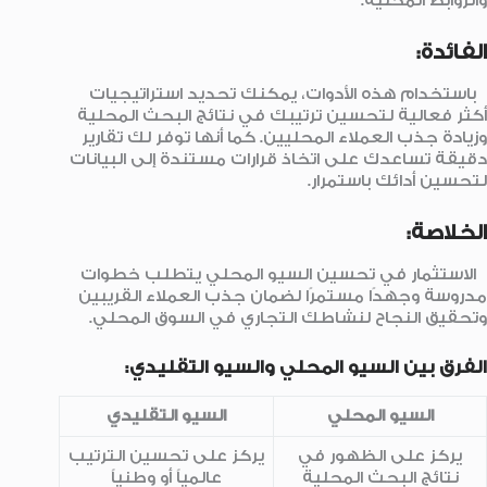
والروابط المحلية.
الفائدة:
باستخدام هذه الأدوات، يمكنك تحديد استراتيجيات
أكثر فعالية لتحسين ترتيبك في نتائج البحث المحلية
وزيادة جذب العملاء المحليين. كما أنها توفر لك تقارير
دقيقة تساعدك على اتخاذ قرارات مستندة إلى البيانات
لتحسين أدائك باستمرار.
الخلاصة:
الاستثمار في تحسين السيو المحلي يتطلب خطوات
مدروسة وجهدًا مستمرًا لضمان جذب العملاء القريبين
وتحقيق النجاح لنشاطك التجاري في السوق المحلي.
الفرق بين السيو المحلي والسيو التقليدي:
السيو المحلي
السيو التقليدي
يركز على الظهور في
يركز على تحسين الترتيب
نتائج البحث المحلية
عالمياً أو وطنياً