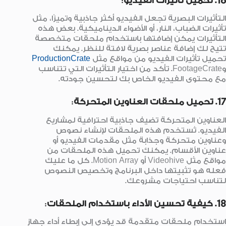
16. تحميل تأثيرات الفيديو
:
التأثيرات البصرية تجعل الفيديو أكثر جاذبية وتميزًا، مثل
تأثيرات الضباب، النار، أو الأضواء الديناميكية. بعض هذه
التأثيرات يمكن إضافتها باستخدام ملحقات متخصصة
تتيح لك إضافة عناصر بصرية لافتة للنظر. يمكنك
تحميل تأثيرات الفيديو من مواقع مثل
ProductionCrate
وFootageCrate. تأكد من اختيار التأثيرات التي تتناسب
مع محتوى الفيديو الخاص بك لتحسين جودته.
17. تحميل ملحقات العناوين المتحركة
:
العناوين المتحركة تضيف جاذبية احترافية لمشاريع
الفيديو. تُستخدم هذه الملحقات لإنشاء نصوص
وعناوين متحركة وجذابة مثل مقدمات الفيديو أو
عناوين الأقسام. يمكنك تحميل هذه الملحقات من
مواقع مثل Videohive أو Motion Array. كل ما عليك
فعله هو تثبيتها داخل البرنامج وتخصيص النصوص
لتناسب احتياجات مشروعك.
18. كيفية تحسين الأداء باستخدام الملحقات
:
استخدام ملحقات متقدمة قد يؤدي إلى إبطاء أداء جهاز