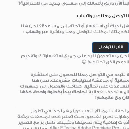
ابدأ الآن وارتقِ بأعمالك إلى مستوى جديد من الاحترافية!”
للتواصل معنا عبر واتساب
هل لديك أي استفسار أو تحتاج إلى مساعدة؟ نحن هنا
لخدمتك! يمكنك التواصل معنا مباشرة عبر
واتساب
:
انقر للتواصل
نحن مستعدون للرد على جميع استفساراتك وتقديم
الدعم الذي تحتاجه! 😊
لا تتردد في التواصل معنا للحصول على استشارة
مجانية أو مناقشة احتياجات مشروعك. نحن هنا
لنساعدك على تحقيق أهدافك والوصول إلى جمهورك
المستهدف بفعالية.
نجاحك يبدأ بخطوة واحدة، خذها
الآن مع عالمكم!
ملحقات المونتاج تلعب دورًا مهمًا جدًا في تطوير
مهارات تحرير الفيديو، حيث تُعتبر هذه الملحقات بمثابة
أدوات إضافية يتم تحميلها وتثبيتها داخل برامج التحرير
مثل Adobe Premiere Pro وAfter Effects، مما يعزز من