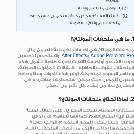
المونتاج
للتواصل معنا عبر واتساب
الأسئلة الشائعة حول كيفية تحميل واستخدام
ملحقات المونتاج بسهولة:
1. ما هي ملحقات المونتاج؟
ملحقات المونتاج هي إضافات تكميلية للبرامج مثل
Adobe Premiere Pro
و
After Effects
، وتستخدم لتحسين
جودة الفيديو أو إضافة تأثيرات بصرية خاصة. تشمل هذه
الملحقات القوالب الجاهزة، الانتقالات، المؤثرات الصوتية،
وعناصر الرسوم المتحركة. توفر هذه الأدوات وقتًا وجهدًا
كبيرين للمحرر، حيث يمكن استخدامها مباشرة داخل
المشاريع بدلاً من إنشاء كل تأثير من الصفر.
2. لماذا تحتاج ملحقات المونتاج؟
ملحقات المونتاج تساعد المحررين على إضفاء لمسة
احترافية لمشاريعهم. كما أنها تساهم في توفير
الوقت، حيث يمكن للمحرر استخدام قوالب جاهزة
وتخصيصها بدلًا من البدء من الصفر. الملحقات تفتح