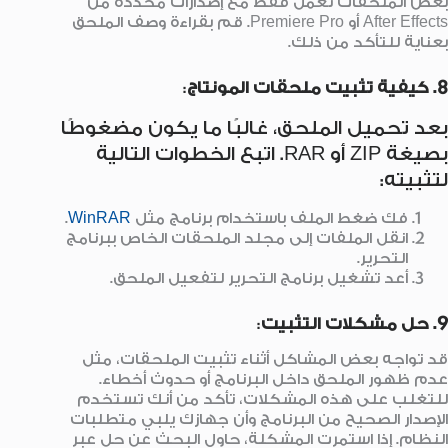
بعض الملحقات تعمل فقط مع إصدارات محددة من
After Effects أو Premiere Pro. قم بقراءة وصف الملحق
بعناية للتأكد من ذلك.
8. كيفية تثبيت ملحقات المونتاج
:
بعد تحميل الملحق، غالبًا ما يكون مضغوطًا
بصيغة ZIP أو RAR. اتبع الخطوات التالية
لتثبيته:
فك ضغط الملف باستخدام برنامج مثل
WinRAR
.
انقل الملفات إلى مجلد الملحقات الخاص ببرنامج
التحرير.
أعد تشغيل برنامج التحرير لتفعيل الملحق.
9. حل مشكلات التثبيت
:
قد تواجه بعض المشاكل أثناء تثبيت الملحقات، مثل
عدم ظهور الملحق داخل البرنامج أو حدوث أخطاء.
للتغلب على هذه المشكلات، تأكد من أنك تستخدم
الإصدار الصحيح من البرنامج وأن جهازك يلبي متطلبات
النظام. إذا استمرت المشكلة، حاول البحث عن حل عبر