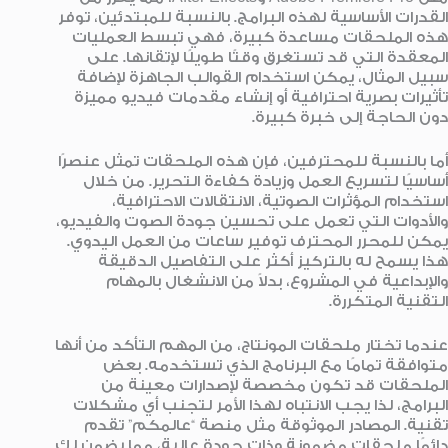
القدرات الأساسية لهذه البرامج. بالنسبة للمبتدئين، توفر
هذه الملحقات مساعدة كبيرة، فهي تبسط العمليات
المعقدة التي قد تستغرق وقتًا طويلًا لإتقانها. على
سبيل المثال، يمكن استخدام القوالب الجاهزة لإضافة
تأثيرات بصرية احترافية أو إنشاء مقدمات فيديو مميزة
دون الحاجة إلى خبرة كبيرة.
أما بالنسبة للمحترفين، فإن هذه الملحقات تمثل عنصرًا
أساسيًا لتسريع العمل وزيادة كفاءة التحرير. من خلال
استخدام المؤثرات الصوتية، الانتقالات الاحترافية،
والأدوات التي تعمل على تحسين جودة الصوت والفيديو،
يمكن للمحرر المحترف توفير ساعات من العمل اليدوي.
هذا يسمح له بالتركيز أكثر على التفاصيل الدقيقة
والإبداعية في المشروع، بدلاً من الانشغال بالمهام
التقنية المتكررة.
عندما تختار ملحقات المونتاج، من المهم التأكد من أنها
متوافقة تمامًا مع البرنامج الذي تستخدمه. بعض
الملحقات قد تكون مخصصة لإصدارات معينة من
البرامج، لذا يجب الانتباه لهذا الأمر لتجنب أي مشكلات
تقنية. المصادر الموثوقة مثل منصة “عالمكم” تقدم
دائمًا ملحقات مضمونة وذات جودة عالية، مما يضمن لك