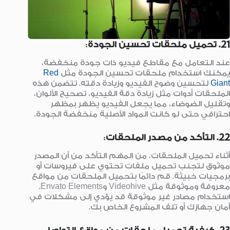
21. تحميل ملحقات تحسين الجودة
:
عند التعامل مع مقاطع فيديو ذات جودة منخفضة،
يمكنك استخدام ملحقات تحسين الجودة مثل
Red
Giant
لتحسين وضوح الفيديو وزيادة دقته. تتضمن هذه
الملحقات أدوات مثل زيادة دقة الفيديو، تصحيح الألوان،
وتقليل الضوضاء، مما يجعل الفيديو يظهر بمظهر
احترافي حتى لو كانت المواد الأصلية منخفضة الجودة.
22. التأكد من مصدر الملحقات
:
أثناء تحميل الملحقات، من المهم التأكد من أن المصدر
موثوق لتجنب تحميل ملفات تحتوي على فيروسات أو
برمجيات خبيثة. قم دائمًا بتحميل الملحقات من مواقع
معروفة وموثوقة مثل Videohive وEnvato Elements.
استخدام مصادر غير موثوقة قد يؤدي إلى مشكلات في
أمان جهازك أو تلف المشروع الخاص بك.