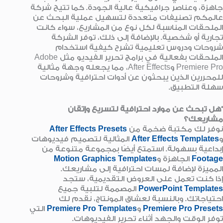
جاهزة، وعناصر جرافيكية عالية الجودة. كما تتيح شركة
عالمكم تصنيفات متعددة لتسهيل عملية البحث عن
الملحقات المناسبة لكل نوع من المشاريع، سواء كانت
تجارية أو شخصية. بالإضافة إلى ذلك، توفر الشركة
شروحات ودروس تعليمية تشرح كيفية استخدام
الملحقات بفعالية في برامج تحرير الفيديو مثل Adobe
Premiere Pro وAfter Effects، مما يجعله وجهة مثالية
للمحررين الذين يبحثون عن أدوات احترافية وشروحات
سهلة التطبيق.
“هل تبحث عن موارد احترافية لتسريع وإتقان
مشاريعك؟
نوفر لك مكتبة ضخمة من
After Effects Presets
و
After Effects Templates
المثالية لتصميم فيديوهات
إبداعية بسهولة. استمتع أيضًا بمجموعة متنوعة من
Footage
الجاهزة و
Motion Graphics Templates
المميزة لإضافة لمسات احترافية إلى مشاريعك.
إذا كنت تعمل على العروض التقديمية، ستجد
PowerPoint Templates
المصممة لتلبية جميع
احتياجاتك. وبالنسبة لعشاق المونتاج، نقدم لك
Premiere Pro Presets
و
Premiere Pro Templates
التي
توفر الوقت والجهد أثناء تحرير الفيديوهات.