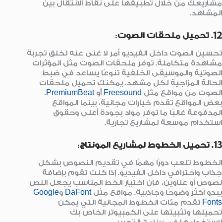
مشاريعك من خلال تطبيقها على نقاط الانتقال بين
المشاهد.
12. تحميل ملحقات الصوت
:
تحسين الصوت داخل الفيديو أمر لا غنى عنه لخلق تجربة
مشاهدة متكاملة. توفر ملحقات الصوت مثل المؤثرات
الصوتية والموسيقى الخلفية تنوعًا يساعد في ضبط
الحالة المزاجية لكل مشهد. يمكنك تحميل ملحقات
الصوت من مواقع مثل
Freesound
أو
PremiumBeat
.
بعض المواقع تقدم خيارات مجانية، بينما المواقع
المدفوعة غالبًا ما توفر مواد بجودة أعلى وحقوق
استخدام موسعة لمشاريع تجارية.
13. تحميل الخطوط لمشاريع المونتاج
:
الخطوط تلعب دورًا مهمًا في تقديم النصوص بشكل
جذاب واحترافي داخل الفيديو. إذا كنت تقوم بإضافة
نصوص أو عناوين، فإن اختيار الخط المناسب يجعل النص
يبدو أكثر وضوحًا وجاذبية. مواقع مثل
DaFont
و
Google
Fonts
تقدم مئات الخطوط المجانية التي يمكن
تحميلها وتثبيتها على الكمبيوتر الخاص بك