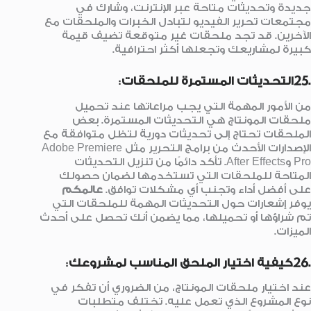
جديدة وتحديثات متاحة عبر الإنترنت، وشارك في
مجتمعات تحرير الفيديو لتبادل الخبرات والملحقات مع
الآخرين. قد تجد ملحقات غير متوقعة تضيف قيمة
كبيرة لمشاريعك وتجعلها أكثر احترافية.
.25التحديثات المستمرة للملحقات
:
من الأمور المهمة التي يجب مراعاتها عند تحميل
ملحقات المونتاج هي التحديثات المستمرة. بعض
الملحقات تحتاج إلى تحديثات دورية لتظل متوافقة مع
الإصدارات الأحدث من برامج التحرير مثل Adobe Premiere
Pro وAfter Effects. تأكد دائمًا من تنزيل التحديثات
المتاحة للملحقات التي تستخدمها لضمان حصولك
على أفضل أداء وتجنب أي مشكلات توافق.
عالمكم
يوفر إشعارات حول التحديثات المهمة للملحقات التي
تم شراؤها أو تحميلها، مما يضمن أنك تحصل على أحدث
الميزات.
.26كيفية اختيار الملحق المناسب لمشروعك
:
عند اختيار ملحقات المونتاج، من الضروري أن تفكر في
نوع المشروع الذي تعمل عليه. تختلف متطلبات