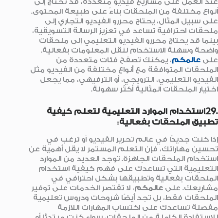
عند العمل على مشاريع فيديو متعددة، قد تحتاج إلى
أنواع مختلفة من الملحقات بناءً على طبيعة المحتوى.
على سبيل المثال، يحتاج محررو الفيديو التجاري إلى
ملحقات احترافية تساعد في تعزيز الرسالة التسويقية،
بينما قد يحتاج محررو الفيديو التعليمي إلى ملحقات
واضحة وسهلة الاستخدام لنقل المعلومات بفعالية.
على
عالمكم
، يمكنك تصفح فئات متعددة من
الملحقات المتوافقة مع أنواع مختلفة من الفيديو مثل
الفيديو التعليمي، الترويجي، أو الترفيهي، مما يجعل
اختيار الملحقات المثالية أكثر سهولة.
.29استخدام الموارد التعليمية لتعلم كيفية
تطبيق الملحقات بفعالية
:
إذا كنت جديدًا في عالم تحرير الفيديو أو ترغب في
تحسين مهاراتك، فإن التعلم المستمر لا يقل أهمية عن
استخدام الملحقات الجاهزة. توجد العديد من الموارد
التعليمية التي تساعدك على فهم كيفية استخدام
الملحقات بفعالية وتطبيقها بشكل احترافي في
مشاريعك. على
عالمكم
، لا تقتصر الخدمات على توفير
الملحقات فقط، بل تجد أيضًا شروحات ودروس تعليمية
مفصلة تساعدك على اكتساب المهارات اللازمة
للاستفادة الكاملة من الملحقات، سواء كنت مبتدئًا أو