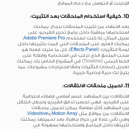
الإنترنت أو التواصل مع دعم الموقع.
10. كيفية استخدام الملحقات بعد التثبيت
:
بعد الانتهاء من تثبيت الملحقات بنجاح، يمكنك
استخدامها مباشرة داخل برامج تحرير الفيديو. على
سبيل المثال، إذا كنت تستخدم
Adobe Premiere Pro
،
يمكنك العثور على الملحقات التي قمت بتثبيتها داخل
لوحة التأثيرات (
Effects Panel
). كل ما عليك فعله هو
سحب الملحق الذي ترغب في استخدامه وإفلاته على
الخط الزمني (Timeline) في المشروع الخاص بك. يمكنك
تعديل إعدادات التأثيرات وفقًا لاحتياجات مشروعك، مما
يتيح لك حرية إبداعية كبيرة.
11. تحميل ملحقات الانتقالات
:
الانتقالات بين المشاهد عنصر أساسي لإضفاء احترافية
على الفيديو، فهي تحسن تدفق الفيديو وتجعل التنقل
بين المشاهد أكثر سلاسة. يمكن تحميل ملحقات
الانتقالات من مواقع مثل
Motion Array
و
Videohive
،
وهي تأتي عادة في حزم جاهزة. بعد تحميلها، يمكنك
تثبيتها داخل البرنامج واستخدامها بسهولة في