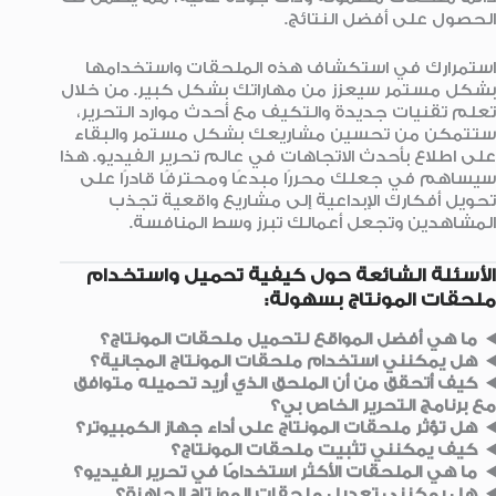
الحصول على أفضل النتائج.
استمرارك في استكشاف هذه الملحقات واستخدامها
بشكل مستمر سيعزز من مهاراتك بشكل كبير. من خلال
تعلم تقنيات جديدة والتكيف مع أحدث موارد التحرير،
ستتمكن من تحسين مشاريعك بشكل مستمر والبقاء
على اطلاع بأحدث الاتجاهات في عالم تحرير الفيديو. هذا
سيساهم في جعلك محررًا مبدعًا ومحترفًا قادرًا على
تحويل أفكارك الإبداعية إلى مشاريع واقعية تجذب
المشاهدين وتجعل أعمالك تبرز وسط المنافسة.
الأسئلة الشائعة حول كيفية تحميل واستخدام
ملحقات المونتاج بسهولة:
ما هي أفضل المواقع لتحميل ملحقات المونتاج؟
هل يمكنني استخدام ملحقات المونتاج المجانية؟
كيف أتحقق من أن الملحق الذي أريد تحميله متوافق
مع برنامج التحرير الخاص بي؟
هل تؤثر ملحقات المونتاج على أداء جهاز الكمبيوتر؟
كيف يمكنني تثبيت ملحقات المونتاج؟
ما هي الملحقات الأكثر استخدامًا في تحرير الفيديو؟
هل يمكنني تعديل ملحقات المونتاج الجاهزة؟