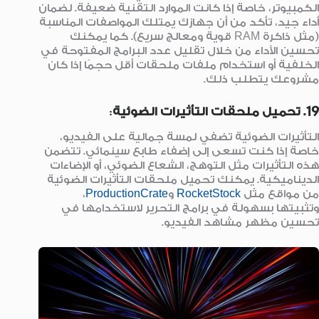
الكمبيوتر، خاصة إذا كانت الموارد التقنية ضعيفة. لضمان
أداء جيد، تأكد من أن جهازك يمتلك المواصفات المناسبة
(مثل ذاكرة RAM قوية ومعالج سريع). كما يمكنك
تحسين الأداء من خلال تقليل عدد البرامج المفتوحة في
الخلفية أو استخدام ملفات ملحقات أقل حجمًا إذا كان
مشروعك يتطلب ذلك.
19. تحميل ملحقات التأثيرات الضوئية
:
التأثيرات الضوئية تضفي لمسة جمالية على الفيديو،
خاصة إذا كنت تسعى إلى إضفاء طابع سينمائي. تتضمن
هذه التأثيرات مثل التوهج، الشعاع الضوئي، أو الإضاءات
الديناميكية. يمكنك تحميل ملحقات التأثيرات الضوئية
من مواقع مثل
RocketStock
و
ProductionCrate
،
وتثبيتها بسهولة في برامج التحرير لاستخدامها في
تحسين مظهر مشاهد الفيديو.