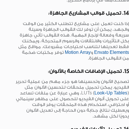
لاستخدامها في برنامج التحرير.
14. تحميل قوالب المشاريع الجاهزة
:
إذا كنت تعمل على مشاريع تتطلب الكثير من الوقت
والجهد، يمكن أن توفر لك القوالب الجاهزة وسيلة
سريعة وفعالة لإنجاز المهمة. هذه القوالب تأتي جاهزة
بكل التأثيرات والانتقالات والرسوم المتحركة، ويمكنك
فقط تعديلها لتناسب احتياجات مشروعك. مواقع مثل
Envato Elements
و
Motion Array
توفر مكتبات ضخمة
من القوالب الجاهزة.
15. تحميل الإضافات الخاصة بالألوان
:
تصحيح الألوان وتحسينها هو جزء مهم من عملية تحرير
الفيديو. يمكن تحميل ملحقات لتحسين الألوان مثل
Look-Up Tables
LUTs (
)، وهي عبارة عن ملفات تساعد
على تحويل ألوان الفيديو للحصول على مظهر سينمائي
أو احترافي. استخدام هذه الملحقات يوفر الوقت
ويعطيك نتائج جذابة دون الحاجة إلى تعديل الألوان
يدويًا لكل مشهد.