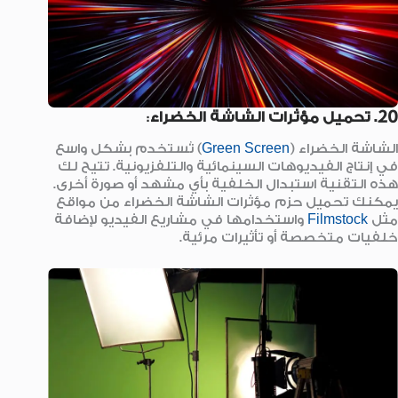
20. تحميل مؤثرات الشاشة الخضراء
:
الشاشة الخضراء (
Green Screen
) تُستخدم بشكل واسع
في إنتاج الفيديوهات السينمائية والتلفزيونية. تتيح لك
هذه التقنية استبدال الخلفية بأي مشهد أو صورة أخرى.
يمكنك تحميل حزم مؤثرات الشاشة الخضراء من مواقع
مثل
Filmstock
واستخدامها في مشاريع الفيديو لإضافة
خلفيات متخصصة أو تأثيرات مرئية.