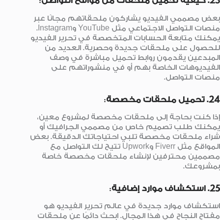
23. كيفية تحميل ملحقات من مواقع التواصل
:
بعض مصممي الفيديو يشاركون ملحقاتهم مجانًا عبر
منصات التواصل الاجتماعي مثل YouTube وInstagram.
يمكنك متابعة الحسابات المتخصصة في تحرير الفيديو
للحصول على ملحقات جديدة وحصرية. العديد من
المبدعين يقدمون روابط تحميل مباشرة في وصف
الفيديوهات الخاصة بهم أو في منشوراتهم على
منصات التواصل.
24. تحميل ملحقات مخصصة
:
إذا كنت بحاجة إلى ملحقات مخصصة لمشروع معين،
يمكنك طلب تصميم خاص من مصممي الجرافيك أو
شراء ملحقات مخصصة تلبي احتياجاتك الدقيقة. بعض
المواقع مثل Fiverr وUpwork تتيح لك التواصل مع
مصممين محترفين لإنشاء ملحقات مخصصة خاصة
بمشروعك.
25. استكشاف موارد إضافية
:
استكشاف موارد جديدة في عالم تحرير الفيديو هو
مفتاح النجاح في هذا المجال. ابحث دائمًا عن ملحقات