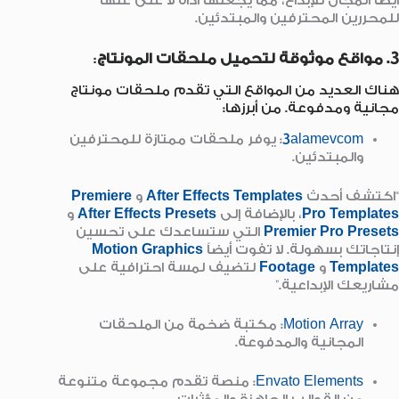
أيضًا المجال للإبداع، مما يجعلها أداة لا غنى عنها
للمحررين المحترفين والمبتدئين.
3. مواقع موثوقة لتحميل ملحقات المونتاج
:
هناك العديد من المواقع التي تقدم ملحقات مونتاج
مجانية ومدفوعة. من أبرزها:
3alamevcom
: يوفر ملحقات ممتازة للمحترفين
والمبتدئين.
“اكتشف أحدث
After Effects Templates
و
Premiere
Pro Templates
، بالإضافة إلى
After Effects Presets
و
Premier Pro Presets
التي ستساعدك على تحسين
إنتاجاتك بسهولة. لا تفوت أيضاً
Motion Graphics
Templates
و
Footage
لتضيف لمسة احترافية على
مشاريعك الإبداعية.”
Motion Array
: مكتبة ضخمة من الملحقات
المجانية والمدفوعة.
Envato Elements
: منصة تقدم مجموعة متنوعة