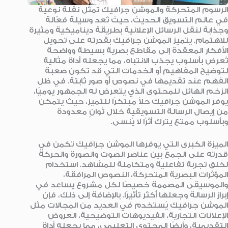
الرسوم المتحركة والموشن جرافيك تمثل نقلة نوعية
في عالم التسويق الحديث، حيث تُعد وسيلة فعّالة
وجذابة لنقل الرسائل الإعلانية بطريقة ديناميكية ومثيرة
للاهتمام. يتميز الموشن جرافيك بقدرته على تحويل
الأفكار المعقدة إلى مقاطع بصرية بسيطة وواضحة
تُعرض بأسلوب يجذب الانتباه، مما يجعله أداة مثالية
لتوضيح المفاهيم أو الخدمات التي قد تكون صعبة
الفهم عند تقديمها في نصوص أو صور ثابتة. في ظل
الزخم الهائل للمحتوى الذي يتعرض له الجمهور يوميًا،
يوفر الموشن جرافيك حلاً مبتكرًا للتميز، حيث يتمكن
من إيصال الرسالة التسويقية خلال ثوانٍ معدودة
وبأسلوب ممتع يترك أثرًا لا يُنسى.
الميزة الكبرى التي يوفرها الموشن جرافيك تكمن في
قدرته على الجمع بين عناصر الصوت والصورة والحركة
لخلق تجربة تفاعلية ومتكاملة للمشاهد. استخدام
المؤثرات البصرية المتحركة، النصوص المرافقة،
والموسيقى المصممة خصيصًا لكل مشروع يساعد في
إبراز الرسالة وجعلها أكثر تأثيرًا. بالإضافة إلى ذلك، فإن
الموشن جرافيك يُستخدم في العديد من المجالات مثل
الإعلانات التجارية، الفيديوهات التوضيحية، العروض
التقديمية، وأيضًا المحتوى التعليمي، مما يجعله أداة