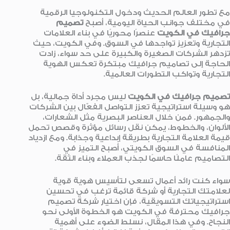
مع تطور العالم الحديث ودخول التكنولوجيا الرقمية
في مختلف جوانب الحياة اليومية، أصبح
تصميم
جرافيك في الكويت
عنصرًا محوريًا في بناء العلامات
التجارية وتعزيز تواجدها في السوق. وفي الكويت، حيث
تزدهر الشركات الصغيرة والكبيرة على حد سواء، زادت
الحاجة إلى تصاميم جرافيك مبتكرة تعكس الهوية
التجارية وتواكب التطورات العالمية.
تصميم جرافيك في الكويت
ليس مجرد أداة جمالية، بل
هو وسيلة استراتيجية تعزز التواصل الفعّال بين الشركات
والجمهور. فمن خلال العناصر البصرية مثل الشعارات،
الألوان، والخطوط، يمكن نقل رسائل مؤثرة وقصص تحمل
قيمة العلامة التجارية بطريقة إبداعية وجذابة. ومع ازدياد
المنافسة في السوق الكويتي، أصبح التميز في
التصاميم عاملًا حاسمًا لجذب العملاء وبناء الثقة.
سواء كنت رائد أعمال تسعى لتأسيس هوية قوية
لعلامتك التجارية أو شركة قائمة ترغب في تحسين
استراتيجياتك التسويقية، فإن اختيار شركة تصميم
جرافيك محترفة في الكويت هو الخطوة الأولى نحو
النجاح. وفي هذا المقال، نسلط الضوء على أهمية