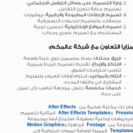
إدارة التصميم على وسائل التواصل الاجتماعي
:
تصاميم جذابة لتعزيز التفاعل.
تصميم الإعلانات المطبوعة والرقمية
: بروشورات،
ملصقات، وتصاميم للحملات التسويقية.
تصميم المواقع الإلكترونية
: تحسين تجربة
المستخدم مع تصميم عصري وجذاب.
مزايا التعاون مع شركة عالمكم:
فريق محترف
: يضم مصممين ذوي خبرة واسعة.
الابتكار والإبداع
: تقديم تصاميم فريدة ومميزة
تناسب احتياجات السوق.
التزام بالمواعيد
: احترام أوقات العملاء وتسليم
المشاريع في وقتها المحدد.
خدمات مخصصة
: حلول موجهة تناسب كل عميل
على حدة.
وفر لك مكتبة ضخمة من
After Effects
Presets
و
After Effects Templates
المثالية لتصميم
فيديوهات إبداعية بسهولة. استمتع أيضًا بمجموعة
متنوعة من
Footage
الجاهزة و
Motion Graphics
Templates
المميزة لإضافة لمسات احترافية إلى