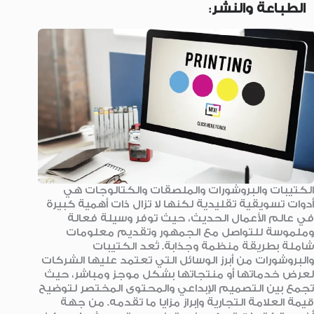
الطباعة والنشر
:
الكتيبات والبروشورات والملصقات والكتالوجات هي
أدوات تسويقية تقليدية لكنها لا تزال ذات أهمية كبيرة
في عالم الأعمال الحديث، حيث توفر وسيلة فعالة
وملموسة للتواصل مع الجمهور وتقديم معلومات
شاملة بطريقة منظمة وجذابة. تُعد الكتيبات
والبروشورات من أبرز الوسائل التي تعتمد عليها الشركات
لعرض خدماتها أو منتجاتها بشكل موجز ومباشر، حيث
تجمع بين التصميم الإبداعي والمحتوى المختصر لتوضيح
قيمة العلامة التجارية وإبراز مزايا ما تقدمه. من جهة