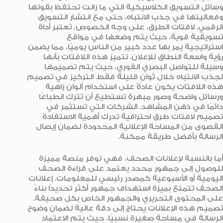
وسائل التسويق الكلاسيكية التي ما زالت تحتفظ بقوتها
وفعاليتها في جذب الانتباه، حتى مع انتشار التسويق
الرقمي. لافتات الطرق، على وجه الخصوص، تُعتبر أداة
تسويقية قوية، حيث يتم وضعها في مواقع
استراتيجية يمر بها عدد كبير من الناس يوميًا، مما يضمن
رؤية واسعة النطاق للإعلان. تتميز هذه اللافتات بأنها
وسيلة للتواصل البصري الفوري، حيث يتم تصميمها
لجذب الانتباه خلال ثوانٍ قليلة فقط. التركيز في تصميم
هذه اللافتات يكون عادةً على استخدام ألوان زاهية
ورسائل واضحة وصور مبهرة تستطيع أن تترك انطباعًا
دائمًا في ذهن المشاهد. الشركات التي تستثمر في
تصميم لافتات طرق احترافية تدرك أهمية الاستفادة
القصوى من المساحة الإعلانية المحدودة لضمان إيصال
الرسالة بأفضل طريقة ممكنة.
أما بالنسبة لإعلانات الصحف، فهي توفر منصة مميزة
للوصول إلى جمهور محدد يعتمد على قراءة الصحف
اليومية أو الأسبوعية كمصدر رئيسي للمعلومات. إعلانات
الصحف تتمتع بميزة استهداف جمهور أكثر تحديدًا بناءً
على المحتوى التحريري والجمهور الخاص بكل صحيفة.
تصميم هذه الإعلانات يحتاج إلى دقة عالية لضمان وضوح
الرسالة في مساحة صغيرة نسبيًا، حيث يتم الاعتماد