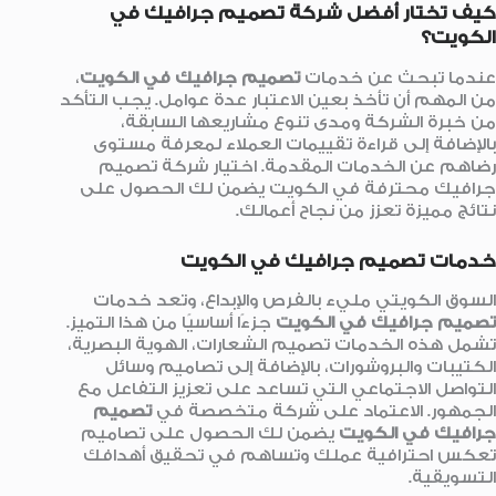
كيف تختار أفضل شركة تصميم جرافيك في
الكويت؟
عندما تبحث عن خدمات
تصميم جرافيك في الكويت
،
من المهم أن تأخذ بعين الاعتبار عدة عوامل. يجب التأكد
من خبرة الشركة ومدى تنوع مشاريعها السابقة،
بالإضافة إلى قراءة تقييمات العملاء لمعرفة مستوى
رضاهم عن الخدمات المقدمة. اختيار شركة تصميم
جرافيك محترفة في الكويت يضمن لك الحصول على
نتائج مميزة تعزز من نجاح أعمالك.
خدمات تصميم جرافيك في الكويت
السوق الكويتي مليء بالفرص والإبداع، وتعد خدمات
تصميم جرافيك في الكويت
جزءًا أساسيًا من هذا التميز.
تشمل هذه الخدمات تصميم الشعارات، الهوية البصرية،
الكتيبات والبروشورات، بالإضافة إلى تصاميم وسائل
التواصل الاجتماعي التي تساعد على تعزيز التفاعل مع
الجمهور. الاعتماد على شركة متخصصة في
تصميم
جرافيك في الكويت
يضمن لك الحصول على تصاميم
تعكس احترافية عملك وتساهم في تحقيق أهدافك
التسويقية.