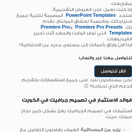
مشاريعك.
إذا كنت تعمل على العروض التقديمية،
ستجد
PowerPoint Templates
المصممة لتلبية جميع
احتياجاتك. وبالنسبة لعشاق المونتاج، نقدم
لك
Premiere Pro Presets
و
Premiere Pro
Templates
التي توفر الوقت والجهد أثناء تحرير
الفيديوهات.
ابدأ الآن وارتقِ بأعمالك إلى مستوى جديد من الاحترافية!
للتواصل معنا عبر واتساب
انقر للتواصل
نحن مستعدون للرد على جميع استفساراتك وتقديم
الدعم الذي تحتاجه! 😊
فوائد الاستثمار في تصميم جرافيك في الكويت
استثمارك في تصميم الجرافيك يعزز بشكل كبير نجاح
عملك، حيث:
يزيد من المصداقية
: العملاء يفضلون التعامل مع