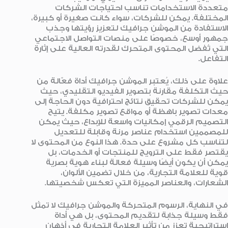
متعددة الاستخدامات تناسب احتياجات الشركات
المختلفة. يمكن للشركات، سواء كانت صغيرة أو كبيرة،
الاستفادة من الموشن جرافيك لتعزيز رؤيتها وجذب
جمهور أوسع، خصوصًا على منصات التواصل الاجتماعي
التي تُفضل المحتوى المتحرك لقدرته العالية على إثارة
التفاعل.
علاوة على ذلك، يُعتبر الموشن جرافيك أداة فعّالة من
حيث التكلفة مقارنة بتصوير الفيديو التقليدي، حيث
يمكن للشركات تحقيق نتائج احترافية دون الحاجة إلى
معدات تصوير باهظة أو مواقع تصوير مكلفة. يتيح
التصميم الرقمي إمكانيات واسعة للإبداع، حيث يمكن
للمصممين استخدام عناصر مرنة وقابلة للتعديل
لتناسب كل مشروع على حدة. هذا النوع من المحتوى لا
يقتصر فقط على الترويج للمنتجات أو الخدمات، بل
يمكن أن يكون أيضًا وسيلة فعالة لبناء هوية بصرية
قوية للعلامة التجارية، من خلال تضمين الألوان،
الشعارات، والعناصر المميزة التي تعكس شخصيتها.
في النهاية، الرسوم المتحركة والموشن جرافيك لا تمثل
فقط وسيلة جذابة لتقديم المحتوى، بل هي أداة
استراتيجية تعزز من تأثير العلامة التجارية في أذهان