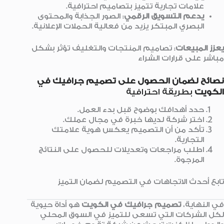
علامات تجارية تتميز بتصاميم احترافية.
يدعم التسويق الرقمي
: الصور الجذابة والمحتوى
البصري المبتكر يزيد من فعالية الحملات الإعلانية.
يعزز المبيعات
: تصاميم المنتجات والتغليف تؤثر بشكل
مباشر على قرارات الشراء
نصائح لضمان الحصول على تصميم جرافيك في
الكويت
بطريقة احترافية
حدد أهدافك بوضوح قبل بدء العمل.
اختر شركة لديها خبرة في مجال عملك.
تأكد من أن التصميم يعكس هوية علامتك
التجارية.
اطلب مراجعات وتعديلات للحصول على النتائج
المرجوة.
تابع أحدث الاتجاهات في التصميم لضمان التميز
في النهاية،
تصميم جرافيك في الكويت
هو أداة حيوية
لكل الشركات التي تسعى للتميز في السوق المحلي