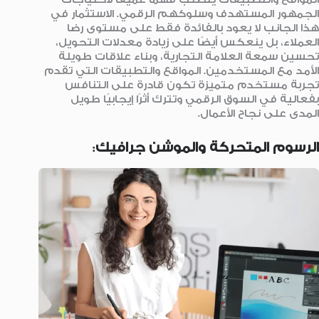
الجمهور المستهدف وسلوكهم الرقمي. الاستثمار في
هذا الجانب لا يعود بالفائدة فقط على مستوى رضا
العملاء، بل ينعكس أيضًا على زيادة معدلات التحويل،
تحسين سمعة العلامة التجارية، وبناء علاقات طويلة
الأمد مع المستخدمين. المواقع والتطبيقات التي تقدم
تجربة مستخدم متميزة تكون قادرة على التنافس
بفعالية في السوق الرقمي وتترك أثرًا إيجابيًا طويل
المدى على نجاح الأعمال.
الرسوم المتحركة والموشن جرافيك
: