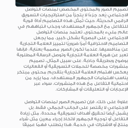
تصميم الصور والمحتوى المخصص لمنصات التواصل
الاجتماعي يُعد جزءًا لا يتجزأ من استراتيجيات التسويق
الرقمي الحديثة، حيث تُمثّل هذه التصاميم أداة قوية
للتفاعل مع الجمهور المستهدف وجذب انتباههم في
عالم مليء بالمحتوى. تعتمد منصات التواصل
الاجتماعي على البصرية بشكل كبير، مما يجعل
التصاميم الاحترافية أمرًا ضروريًا لتمييز العلامة التجارية
عن منافسيها. عندما تكون الصور مصممة بعناية، فإنها
تعبر عن هوية العلامة التجارية وتوصل الرسالة المطلوبة
بوضوح وبطريقة جاذبة. على سبيل المثال، تصميم
منشورات مخصصة للحملات التسويقية أو الفعاليات
يعكس اهتمام العلامة التجارية بتقديم محتوى مبتكر
يناسب اهتمامات الجمهور المستهدف، مما يزيد من
احتمالية التفاعل مع هذه المنشورات، سواء عبر
الإعجابات أو التعليقات أو المشاركات.
علاوة على ذلك، فإن تصميم الصور لمنصات التواصل
الاجتماعي لا يقتصر على الجانب الجمالي فقط، بل
يشمل أيضًا تحقيق أهداف تسويقية محددة، مثل زيادة
التفاعل أو توجيه الجمهور لاتخاذ إجراء معين مثل شراء
منتج أو الاشتراك في خدمة. هذا يتطلب فهمًا عميقًا