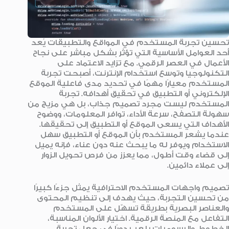
تحسين تجربة المستخدم في المواقع والتطبيقات يُعد
أحد العوامل الأساسية التي تؤثر بشكل مباشر على نجاح
الأعمال في العصر الرقمي. مع تزايد الاعتماد على
التكنولوجيا وتوسع استخدام الإنترنت، أصبحت تجربة
المستخدم معيارًا مهمًا في تحديد مدى فاعلية الموقع
الإلكتروني أو التطبيق في تحقيق أهدافه. تجربة
المستخدم ليست مجرد تصميم جذاب، بل هي مزيج من
سهولة التصفح، سرعة الأداء، توافر المعلومات، ووضوح
الأهداف التي يسعى الموقع أو التطبيق إلى تحقيقها.
عندما يشعر المستخدم بأن الموقع أو التطبيق سهل
الاستخدام ويوفر له ما يبحث عنه دون عناء، فإنه يميل
إلى قضاء وقت أطول، مما يعزز من فرص تحويل الزوار
إلى عملاء دائمين.
تصميم واجهات المستخدم الاحترافية يمثل جزءًا كبيرًا
من تحسين التجربة، حيث يهدف إلى تنظيم المحتوى
والعناصر البصرية بطريقة تسهّل على المستخدم
التفاعل مع المنصة الرقمية. اختيار الألوان المناسبة،
الخطوط، والرسوميات يلعب دورًا في جعل تجربة