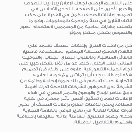
على التنسيق البصري لجعل الإعلان يبرز بين النصوص
والصور الأخرى على الصفحة. التحدي الأساسي في
تصميم إعلانات الصحف يكمن في القدرة على جذب
انتباه القارئ في بيئة مزدحمة بالمعلومات، وهو ما
يتطلب مهارات إبداعية من المصممين لاستخدام الصور
والنصوص بشكل مبتكر ومؤثر.
كل من لافتات الطرق وإعلانات الصحف تعتمد على
الفهم العميق لطبيعة الجمهور المستهدف، فاختيار
الرسائل المناسبة، والأسلوب البصري الجذاب، والتوقيت
المثالي لنشر الإعلان، كلها عوامل تؤثر بشكل كبير على
نجاح الحملة التسويقية. علاوة على ذلك، فإن تصميم
هذه الإعلانات يجب أن يتماشى مع هوية العلامة
التجارية، حيث تسهم في بناء صورة إيجابية ودائمة عن
الشركة لدى الجمهور. الشركات الناجحة تدرك أهمية
دمج عناصر الإبداع والوضوح والتميز البصري في هذه
الإعلانات لضمان تحقيق أقصى تأثير ممكن. في نهاية
المطاف، يمكن للافتات الطرق وإعلانات الصحف أن تكون
أدوات فعّالة للغاية في تعزيز الوعي بالعلامة التجارية
ودعم جهود التسويق الشاملة إذا تم تنفيذها باحترافية
واهتمام بالتفاصيل الدقيقة.