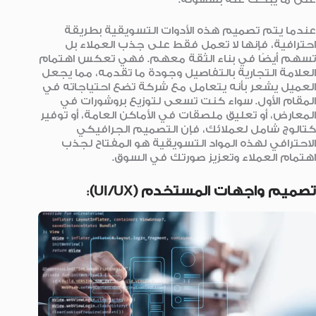
عندما يتم تصميم هذه الأدوات التسويقية بطريقة
احترافية، فإنها لا تعمل فقط على جذب العملاء بل
تسهم أيضًا في بناء الثقة معهم. فهي تعكس اهتمام
العلامة التجارية بالتفاصيل وجودة ما تقدمه، مما يجعل
العميل يشعر بأنه يتعامل مع شركة تضع احتياجاته في
المقام الأول. سواء كنت تسعى لتوزيع بروشورات في
المعارض، أو تعليق ملصقات في الأماكن العامة، أو توفير
كتالوج شامل لعملائك، فإن التصميم الجرافيكي
الاحترافي لهذه المواد التسويقية هو المفتاح لجذب
اهتمام العملاء وتعزيز صورتك في السوق.
تصميم واجهات المستخدم (UI/UX)
: