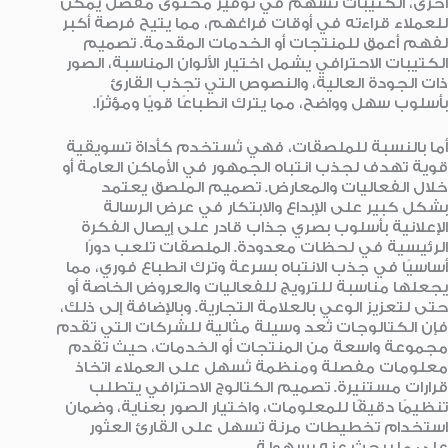
أخرى، الكتيبات تسهم في توفير محتوى مفصل يمكن
للعملاء قراءته في أوقات فراغهم، مما يتيح فرصة أكبر
لفهم أعمق للمنتجات أو الخدمات المقدمة. تصميم
الكتيبات الاحترافي يشمل اختيار الألوان المناسبة، الصور
ذات الجودة العالية، والنصوص التي تجذب القارئ
بأسلوب سهل وواضح، مما يترك انطباعًا قويًا ومؤثرًا.
أما بالنسبة للملصقات، فهي تُستخدم كأداة تسويقية
قوية تهدف لجذب انتباه الجمهور في الأماكن العامة أو
خلال الفعاليات والمعارض. تصميم الملصق يعتمد
بشكل كبير على الإبداع والابتكار في عرض الرسالة
الإعلانية بأسلوب بصري جذاب قادر على إيصال الفكرة
الرئيسية في لحظات معدودة. الملصقات تلعب دورًا
أساسيًا في جذب الانتباه بسرعة وترك انطباع فوري، مما
يجعلها مناسبة للترويج للفعاليات والعروض الخاصة أو
حتى لتعزيز الوعي بالعلامة التجارية. وبالإضافة إلى ذلك،
فإن الكتالوجات تُعد وسيلة مثالية للشركات التي تقدم
مجموعة واسعة من المنتجات أو الخدمات، حيث تقدم
معلومات مفصلة ومنظمة تُسهل على العملاء اتخاذ
قرارات مستنيرة. تصميم الكتالوج الاحترافي يتطلب
تنظيمًا دقيقًا للمعلومات، واختيار الصور بعناية، وضمان
استخدام تخطيطات مرنة تسهل على القارئ العثور
على ما يبحث عنه بسهولة.