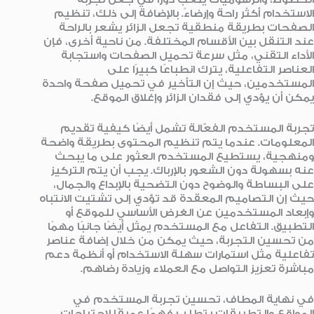
الاستخدام أكثر راحة وإرضاءً. بالإضافة إلى ذلك، تنظيم
الصفحات بطريقة منطقية تجعل الزائر يشعر بالراحة
عند التنقل بين الأقسام المختلفة. من ناحية أخرى، فإن
الأداء التقني، مثل سرعة تحميل الصفحات واستجابة
العناصر التفاعلية، يترك انطباعًا كبيرًا على
المستخدمين، حيث إن التأخير في تحميل صفحة واحدة
يمكن أن يؤدي إلى فقدان الزائر وإغلاق الموقع.
تجربة المستخدم الفعّالة تشمل أيضًا كيفية تقديم
المعلومات. عندما يتم تنظيم المحتوى بطريقة واضحة
ومنهجية، يستطيع المستخدم العثور على ما يبحث
عنه بسهولة دون الشعور بالإرباك. يجب أن يتم التركيز
على البساطة والوضوح دون التضحية بالإبداع والجمال،
حيث إن التصاميم المعقدة قد تؤدي إلى تشتيت الانتباه
وإبعاد المستخدمين عن الغرض الأساسي للموقع أو
التطبيق. التفاعل مع المستخدم يمثل أيضًا جانبًا مهمًا
من تحسين التجربة، حيث يمكن من خلال إضافة عناصر
تفاعلية مثل استمارات سهلة الاستخدام أو أنظمة دعم
مباشرة تعزيز التواصل مع العملاء وزيادة رضاهم.
في نهاية المطاف، تحسين تجربة المستخدم في
المواقع والتطبيقات يتطلب فهمًا عميقًا لاحتياجات