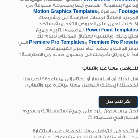
إبداعية بسهولة. استمتع أيضًا بمجموعة متنوعة من
Footage
الجاهزة و
Motion Graphics Templates
المميزة لإضافة لمسات احترافية إلى مشاريعك.
إذا كنت تعمل على العروض التقديمية، ستجد
PowerPoint Templates
المصممة لتلبية جميع
احتياجاتك. وبالنسبة لعشاق المونتاج، نقدم لك
Premiere Pro Presets
و
Premiere Pro Templates
التي
توفر الوقت والجهد أثناء تحرير الفيديوهات.
ابدأ الآن وارتقِ بأعمالك إلى مستوى جديد من الاحترافية!”
للتواصل معنا عبر واتساب
هل لديك أي استفسار أو تحتاج إلى مساعدة؟ نحن هنا
لخدمتك! يمكنك التواصل معنا مباشرة عبر
واتساب
:
انقر للتواصل
نحن مستعدون للرد على جميع استفساراتك وتقديم
الدعم الذي تحتاجه! 😊
لا تتردد في التواصل معنا للحصول على استشارة
مجانية أو مناقشة احتياجات مشروعك. نحن هنا