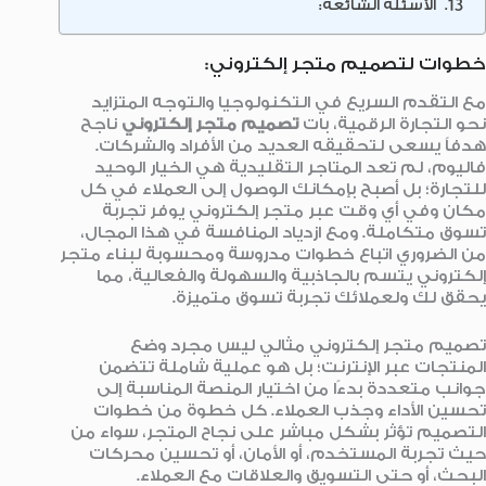
الأسئلة الشائعة:
خطوات لتصميم متجر إلكتروني:
مع التقدم السريع في التكنولوجيا والتوجه المتزايد
نحو التجارة الرقمية، بات
تصميم متجر إلكتروني
ناجح
هدفاً يسعى لتحقيقه العديد من الأفراد والشركات.
فاليوم، لم تعد المتاجر التقليدية هي الخيار الوحيد
للتجارة؛ بل أصبح بإمكانك الوصول إلى العملاء في كل
مكان وفي أي وقت عبر متجر إلكتروني يوفر تجربة
تسوق متكاملة. ومع ازدياد المنافسة في هذا المجال،
من الضروري اتباع خطوات مدروسة ومحسوبة لبناء متجر
إلكتروني يتسم بالجاذبية والسهولة والفعالية، مما
يحقق لك ولعملائك تجربة تسوق متميزة.
تصميم متجر إلكتروني مثالي ليس مجرد وضع
المنتجات عبر الإنترنت؛ بل هو عملية شاملة تتضمن
جوانب متعددة بدءًا من اختيار المنصة المناسبة إلى
تحسين الأداء وجذب العملاء. كل خطوة من خطوات
التصميم تؤثر بشكل مباشر على نجاح المتجر، سواء من
حيث تجربة المستخدم، أو الأمان، أو تحسين محركات
البحث، أو حتى التسويق والعلاقات مع العملاء.