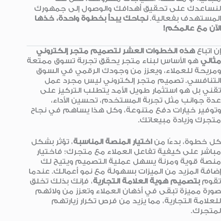
لنساعدك على تحقيق أهدافك والوصول إلى جمهورك
المستهدف بفعالية.
نجاحك يبدأ بخطوة واحدة، خذها
الآن مع عالمكم!
إن اتباع
هذه الخطوات العشر لتصميم متجر إلكتروني
مثالي
هو الأساس لبناء متجر يحقق تجربة تسوق ممتعة
ومريحة للعملاء، ويعزز من وجودك الرقمي في السوق
التنافسي. تصميم متجر إلكتروني ليس مجرد عمل
تقني بل هو استثمار طويل الأمد يتطلب التركيز على
عدة جوانب مثل تجربة المستخدم، تحسين الأداء،
وتوفير خيارات دفع متنوعة، وكل هذا يساهم في نجاح
متجرك وزيادة مبيعاتك.
كل خطوة، بدءًا من
اختيار المنصة المناسبة
، تؤثر بشكل
مباشر على كيفية تفاعل العملاء مع متجرك؛ فاختيار
منصة قوية ومرنة يسهل عملية التصميم ويتيح لك
إضافة المزيد من الميزات بسهولة مع نمو أعمالك. عندما
تقوم
بتصميم هوية العلامة التجارية
، فإنك بذلك تخلق
صورة مميزة تبقى في أذهان العملاء وتعزز من ولائهم
للعلامة التجارية، مما يزيد من فرص تكرار زيارتهم
لمتجرك.