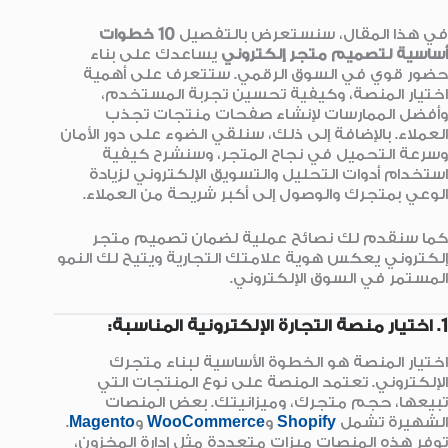
في هذا المقال، سنستعرض بالتفصيل
10
خطوات
أساسية لتصميم متجر إلكتروني
يساعدك على بناء
حضور قوي في السوق الرقمي. ستتعرف على أهمية
اختيار المنصة، وكيفية تحسين تجربة المستخدم،
وأفضل الممارسات لإنشاء صفحات منتجات تجذب
العملاء. بالإضافة إلى ذلك، سنلقي الضوء على دور الأمان
وسرعة التحميل في نجاح المتجر، وسنشرح كيفية
استخدام أدوات التحليل والتسويق الإلكتروني لزيادة
الوعي بمتجرك والوصول إلى أكبر شريحة من العملاء.
كما سنقدم لك نصائح عملية لضمان تصميم متجر
إلكتروني يعكس هوية علامتك التجارية ويتيح لك النمو
المستمر في السوق الإلكتروني.
1. اختيار منصة التجارة الإلكترونية المناسبة:
اختيار المنصة هو الخطوة الأساسية لبناء متجرك
الإلكتروني. تعتمد المنصة على نوع المنتجات التي
تبيعها، حجم متجرك، وميزانيتك. بعض المنصات
الشهيرة تشمل
Shopify
و
WooCommerce
و
Magento
.
توفر هذه المنصات ميزات متعددة مثل إدارة المخزون،