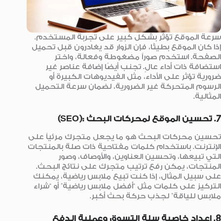
سرعة الموقع تؤثر بشكل كبير على تجربة المستخدم.
إذا كان الموقع بطيئًا، فإن الزوار قد يغادرون قبل تحميل
الصفحة. استخدم صوراً مضغوطة وفعالة، واختر
استضافة ذات أداء عالٍ. تجنب أيضًا إضافة عناصر غير
ضرورية تؤثر على الأداء، مثل الفيديوهات الكبيرة أو
الرسوم المتحركة غير الضرورية، لضمان سرعة التحميل
المثالية.
7. تحسين الموقع لمحركات البحث :(SEO)
تحسين محركات البحث هو ما يجعل متجرك مرئياً على
الإنترنت. باستخدام كلمات مفتاحية ذات صلة بالمنتجات
التي تبيعها، وتحسين العناوين، والأوصاف، وصور
المنتجات، يمكن رفع ترتيب متجرك على نتائج البحث.
على سبيل المثال، إذا كنت تبيع ملابس رياضية، يمكنك
التركيز على كلمات مثل “أفضل ملابس رياضية” أو “شراء
ملابس للياقة” لجذب حركة بحث أكبر.
8. إعداد خاصية سلة التسوق وعملية الدفع