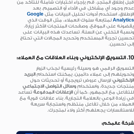
قبل إطلاق المتجر، قم بإجراء اختبارات شاملة للتأكد من
عدم وجود أي مشاكل في الأداء أو التصميم. بعد
الإطلاق، استخدم أدوات تحليل البيانات مثل
Google
Analytics
لمتابعة سلوك العملاء، مثل الوقت الذي
يقضونه على الموقع، وصفحات المنتجات الأكثر زيارة،
ونسبة التخلي عن السلة. تساعدك هذه البيانات على
تحسين تجربة المستخدم وتحديد المجالات التي تحتاج
إلى تحسين.
10. التسويق الإلكتروني وبناء العلاقات مع العملاء:
التسويق الرقمي هو وسيلة رئيسية لجذب الزوار
وتحويلهم إلى عملاء دائمين. يمكنك استخدام
البريد
الإلكتروني
لإرسال عروض ترويجية أو تحديثات حول
منتجات جديدة، واستخدام
وسائل التواصل الاجتماعي
للتفاعل مع الجمهور، كما أن
الإعلانات المدفوعة
تساعد
في زيادة الوعي بالعلامة التجارية. بناء علاقات قوية مع
العملاء من خلال تفاعل منتظم واستجابة سريعة
للاستفسارات يجعلهم أكثر ولاءً لمتجرك.
شركة عالمكم: