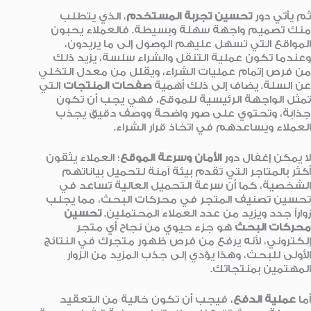
ثم يأتي دور
تحسين تجربة المستخدم
، الذي يتطلب
منك تصميم واجهة سهلة وبسيطة. فالعملاء يحبون
المواقع التي تسهل عليهم الوصول إلى ما يريدون،
وعندما تكون عملية التنقل والشراء سلسة، يزيد ذلك
من فرص إتمام عمليات الشراء، ويقلل من معدل التخلي
عن السلة. يضاف إلى ذلك أهمية
صفحات المنتجات
التي
تمثل الواجهة الرئيسية للموقع، فهي يجب أن تكون
جذابة، وتحتوي على صور واضحة ووصف دقيق يجذب
العملاء ويساعدهم في اتخاذ قرار الشراء.
لا يمكن إغفال دور
الأمان وسرعة الموقع
؛ العملاء يثقون
أكثر بالمتاجر التي تقدم بيئة آمنة لتحميل بياناتهم
الشخصية، كما أن سرعة التحميل العالية تساعد في
تحسين تصنيف المتجر في محركات البحث، مما يجلب
زواراً جدد ويزيد من عدد العملاء المحتملين.
تحسين
محركات البحث
هو جزء حيوي من نجاح أي متجر
إلكتروني، لأنه يرفع من فرص ظهور متجرك في النتائج
الأولى للبحث، وهذا يؤدي إلى جذب المزيد من الزوار
المهتمين بمنتجاتك.
أما
عملية الدفع
، فيجب أن تكون خالية من التعقيد