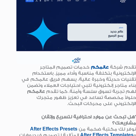
تقدم شركة
عالمكم
خدمات تصميم المتاجر
الإلكترونية بتكلفة مناسبة وأداء مميز. باستخدام
تقنيات حديثة وخبرة عالية، يسهم فريق عالمكم في
بناء متاجر إلكترونية تلبي احتياجات العملاء وتضمن
لهم تجربة تسوق سلسة وآمنة. كما تقدم
عالمكم
حلولاً مخصصة تساعد في تعزيز ظهور متجرك
الإلكتروني على محركات البحث.
“هل تبحث عن موارد احترافية لتسريع وإتقان
مشاريعك؟
نوفر لك مكتبة ضخمة من
After Effects Presets
و
After Effects Templates
المثالية لتصميم فيديوهات