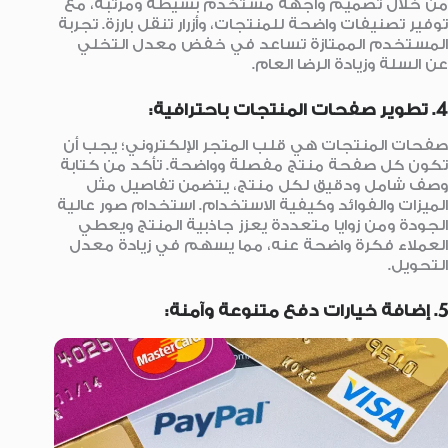
من خلال تصميم واجهة مستخدم بسيطة ومرتبة، مع
توفير تصنيفات واضحة للمنتجات، وأزرار تنقل بارزة. تجربة
المستخدم الممتازة تساعد في خفض معدل التخلي
عن السلة وزيادة الرضا العام.
4. تطوير صفحات المنتجات باحترافية:
صفحات المنتجات هي قلب المتجر الإلكتروني؛ يجب أن
تكون كل صفحة منتج مفصلة وواضحة. تأكد من كتابة
وصف شامل ودقيق لكل منتج، يتضمن تفاصيل مثل
الميزات والفوائد وكيفية الاستخدام. استخدام صور عالية
الجودة ومن زوايا متعددة يعزز جاذبية المنتج ويعطي
العملاء فكرة واضحة عنه، مما يسهم في زيادة معدل
التحويل.
5. إضافة خيارات دفع متنوعة وآمنة: