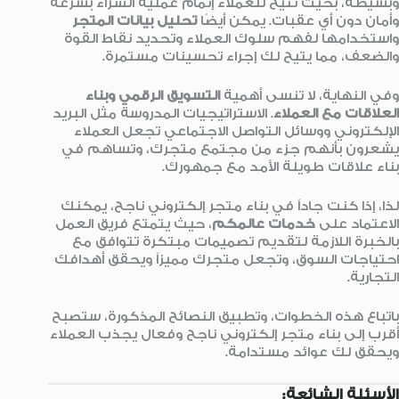
وبسيطة، بحيث تتيح للعملاء إتمام عملية الشراء بسرعة
وأمان دون أي عقبات. يمكن أيضًا
تحليل بيانات المتجر
واستخدامها لفهم سلوك العملاء وتحديد نقاط القوة
والضعف، مما يتيح لك إجراء تحسينات مستمرة.
وفي النهاية، لا تنسى أهمية
التسويق الرقمي وبناء
العلاقات مع العملاء
. الاستراتيجيات المدروسة مثل البريد
الإلكتروني ووسائل التواصل الاجتماعي تجعل العملاء
يشعرون بأنهم جزء من مجتمع متجرك، وتساهم في
بناء علاقات طويلة الأمد مع جمهورك.
لذا، إذا كنت جاداً في بناء متجر إلكتروني ناجح، يمكنك
الاعتماد على
خدمات عالمكم
، حيث يتمتع فريق العمل
بالخبرة اللازمة لتقديم تصميمات مبتكرة تتوافق مع
احتياجات السوق، وتجعل متجرك مميزاً ويحقق أهدافك
التجارية.
باتباع هذه الخطوات، وتطبيق النصائح المذكورة، ستصبح
أقرب إلى بناء متجر إلكتروني ناجح وفعال يجذب العملاء
ويحقق لك عوائد مستدامة.
الأسئلة الشائعة: