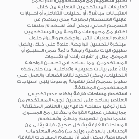
اختبر التصميم مع المستخدمين
:
قم بجمع
تعليقات المستخدمين الفعلية من خلال
استبيانات مباشرة، أو تحليلات التفاعل، أو اختبارات
قابلية الاستخدام لمعرفة مدى رضاهم عن
التصميم الحالي. يمكن أيضًا استخدام جلسات
اختبار مع مجموعات متنوعة من المستخدمين
لفهم العقبات التي تواجههم واقتراح حلول
مبتكرة لتحسين الواجهة. علاوة على ذلك، يفضل
تطبيق آليات تغذية راجعة دائمة ضمن التطبيق أو
الموقع، مثل زر “شارك رأيك” أو تقييمات
المستخدمين، مما يساعد في تحسين الواجهة
بناءً على بيانات حقيقية وتفاعلية. من خلال هذه
التحليلات، يمكن تحديد نقاط الضعف والعمل على
تطوير تصميم أكثر سهولة ووضوحًا يلبي احتياجات
المستخدمين المختلفة.
استخدم مساحات فارغة بذكاء
:
عدم تكديس
العناصر يساعد على تحسين تجربة المستخدم من
خلال توفير مساحة كافية بين العناصر المختلفة،
مما يسهل عملية القراءة والتفاعل مع المحتوى.
عندما يكون التصميم منظمًا وتُستخدم
المساحات الفارغة بشكل صحيح، فإنه يقلل من
الإحساس بالفوضى ويزيد من وضوح المعلومات
المعروضة. يمكن أيضًا أن تسهم المساحات الفارغة