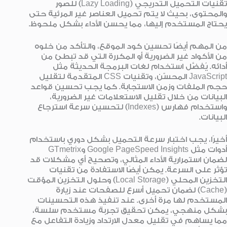
تقنيات التحميل التدريجي (Lazy Loading) للصور
والمحتوى، بحيث لا يتم تحميل العناصر غير المرئية حتى
يحتاج المستخدم إليها، مما يحسن الأداء بشكل ملحوظ.
من المهم أيضًا تحسين كود الموقع، والتأكد من خلوه
من الأكواد غير الضرورية أو المكررة التي قد تبطئ من
أدائه. يُفضَّل استخدام لغات البرمجة الحديثة مثل
JavaScript المحسّن، وتقنيات CSS المتقدمة لتقليل
حجم الملفات وزمن الاستجابة. كما يجب تحسين قواعد
البيانات من خلال تقليل الاستعلامات غير الضرورية،
واستخدام فهارس (Indexes) لتحسين سرعة استرجاع
البيانات.
أخيرًا، يجب اختبار سرعة التحميل بشكل دوري باستخدام
أدوات مثل Google PageSpeed Insights وGTmetrix
لضمان استمرارية الأداء المثالي، وتصحيح أي مشكلات قد
تؤثر على السرعة. يمكن أيضًا الاستفادة من تقنيات
التخزين المحلي (Local Storage) وحلول التخزين المؤقت
(Cache) لضمان تحميل أسرع للصفحات عند زيارة
المستخدم لها مرة أخرى. عند تنفيذ هذه التحسينات
بشكل منهجي، يمكن تحقيق تجربة مستخدم سلسة،
مما يساهم في تقليل معدل الارتداد وزيادة التفاعل مع