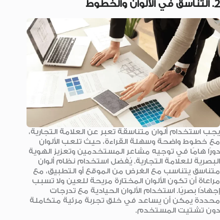
2. التناسق في الألوان والخطوط
يجب استخدام ألوان متناسقة تعبر عن العلامة التجارية،
مع خطوط واضحة وسهلة القراءة، حيث تلعب الألوان
دورًا هامًا في توجيه مشاعر المستخدمين وتعزيز الهوية
البصرية للعلامة التجارية. يُفضل استخدام نظام ألوان
متناسق يتناسب مع الغرض من الموقع أو التطبيق، مع
مراعاة أن تكون الألوان المختارة مريحة للعين ولا تسبب
إجهادًا بصريًا. استخدام الألوان الحيادية مع تدرجات
محددة يمكن أن يساعد في خلق تجربة مرئية متكاملة
دون تشتيت المستخدم.