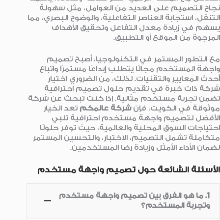
نجاح التصميم على العديد من العوامل، مثل سهولة
التنقل، استجابة العناصر التفاعلية، والوضوح البصري، مما
يسهم في زيادة معدل التفاعل وتحقيق الأهداف
المرجوة من الموقع أو التطبيق.
مع التطور المستمر في التكنولوجيا، أصبح تصميم
واجهة المستخدم مجالًا يتطلب إبداعًا مستمرًا واتباع
أحدث المعايير والتقنيات. لذلك، من الضروري اختيار
شركة ذات خبرة في تقديم حلول تصميم احترافية
تضمن تجربة مستخدم مثالية. إذا كنت تبحث عن شركة
موثوقة في الكويت، فإن
شركة عالمكم
تعد الخيار
الأفضل لتصميم واجهة مستخدم احترافية تلبي
احتياجات السوق المحلية والعالمية، حيث توفر حلولًا
متكاملة تشمل التصميم، الاختبار، والتحسين المستمر
لضمان الأداء الأمثل وزيادة رضا المستخدمين.
الأسئلة الشائعة حول تصميم واجهة مستخدم
1. ما هو الفرق بين تصميم واجهة مستخدم
وتجربة المستخدم؟