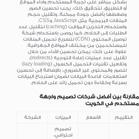
بشكل مباشر على تجربة المستخدم وأداء الموقع
أو التطبيق. لتحقيق ذلك، يجب تحسين الصور
وضغطها بأفضل جودة ممكنة، وتقليل حجم
الملفات البرمجية مثل JavaScript وCSS،
واستخدام التخزين المؤقت (caching) لتقليل عدد
الطلبات إلى الخادم. كما يوصى باستخدام شبكة
توصيل المحتوى (CDN) لتسريع تحميل الملفات
للمستخدمين من مختلف المواقع الجغرافية.
علاوة على ذلك، يمكن تحسين الأداء من خلال
تقليل عدد عمليات إعادة التوجيه (redirects)،
وتفعيل تقنيات التحميل الكسول (lazy loading)
للصور والمحتوى غير الضروري، بالإضافة إلى تحسين
استعلامات قاعدة البيانات لضمان استرجاع البيانات
بسرعة وكفاءة دون تحميل زائد على الخادم.
مقارنة بين أفضل شركات تصميم واجهة
مستخدم في الكويت
التقييم
الأسعار
الميزات
الشركة
تصميم
احترافي،