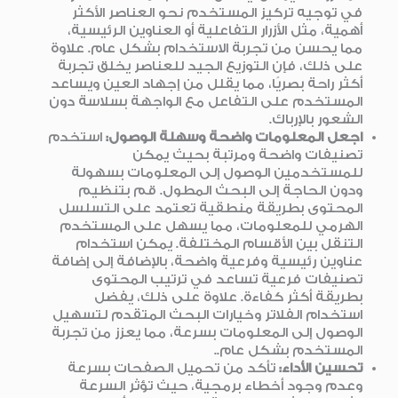
في توجيه تركيز المستخدم نحو العناصر الأكثر
أهمية، مثل الأزرار التفاعلية أو العناوين الرئيسية،
مما يحسن من تجربة الاستخدام بشكل عام. علاوة
على ذلك، فإن التوزيع الجيد للعناصر يخلق تجربة
أكثر راحة بصريًا، مما يقلل من إجهاد العين ويساعد
المستخدم على التفاعل مع الواجهة بسلاسة دون
الشعور بالإرباك.
اجعل المعلومات واضحة وسهلة الوصول
:
استخدم
تصنيفات واضحة ومرتبة بحيث يمكن
للمستخدمين الوصول إلى المعلومات بسهولة
ودون الحاجة إلى البحث المطول. قم بتنظيم
المحتوى بطريقة منطقية تعتمد على التسلسل
الهرمي للمعلومات، مما يسهل على المستخدم
التنقل بين الأقسام المختلفة. يمكن استخدام
عناوين رئيسية وفرعية واضحة، بالإضافة إلى إضافة
تصنيفات فرعية تساعد في ترتيب المحتوى
بطريقة أكثر كفاءة. علاوة على ذلك، يفضل
استخدام الفلاتر وخيارات البحث المتقدم لتسهيل
الوصول إلى المعلومات بسرعة، مما يعزز من تجربة
المستخدم بشكل عام..
تحسين الأداء
:
تأكد من تحميل الصفحات بسرعة
وعدم وجود أخطاء برمجية، حيث تؤثر السرعة