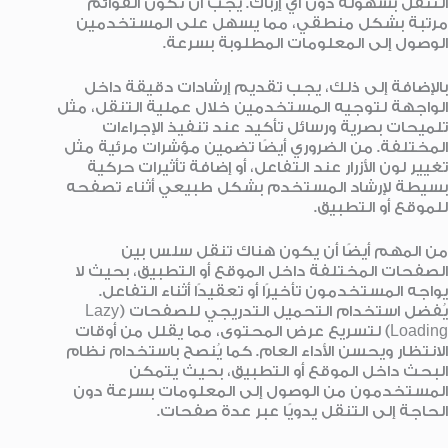
التنقل بسهولة دون أي إرباك. يجب أن تكون القوائم
مرتبة بشكل منطقي، مما يسهل على المستخدمين
الوصول إلى المعلومات المطلوبة بسرعة.
بالإضافة إلى ذلك، يجب تقديم إرشادات دقيقة داخل
الواجهة لتوجيه المستخدمين خلال عملية التنقل، مثل
تلميحات بصرية ورسائل تأكيد عند تنفيذ الإجراءات
المختلفة. من الضروري أيضًا تضمين مؤشرات مرئية مثل
تغيير لون الأزرار عند التفاعل، أو إضافة تأثيرات حركية
بسيطة لإرشاد المستخدم بشكل طبيعي أثناء تصفحه
للموقع أو التطبيق.
من المهم أيضًا أن يكون هناك تنقل سلس بين
الصفحات المختلفة داخل الموقع أو التطبيق، بحيث لا
يواجه المستخدمون تأخيرًا أو تعقيدًا أثناء التفاعل.
يُفضل استخدام التحميل التدريجي للصفحات (Lazy
Loading) لتسريع عرض المحتوى، مما يقلل من أوقات
الانتظار ويحسن الأداء العام. كما يُنصح باستخدام نظام
البحث داخل الموقع أو التطبيق، بحيث يتمكن
المستخدمون من الوصول إلى المعلومات بسرعة دون
الحاجة إلى التنقل يدويًا عبر عدة صفحات.