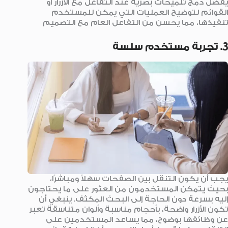
يُفضل دمج تلميحات بصرية عند التفاعل مع الأزرار أو
القوائم لتوضيح العمليات التي يمكن للمستخدم
تنفيذها، مما يحسن من التفاعل العام مع التصميم
3. تجربة مستخدم سلسة
يجب أن يكون التنقل بين الصفحات سهلاً ومباشرًا،
بحيث يتمكن المستخدمون من العثور على ما يحتاجون
إليه بسرعة دون الحاجة إلى البحث المكثف. ينبغي أن
تكون الأزرار واضحة، بأحجام مناسبة وألوان متناسقة تعبر
عن وظائفها بوضوح، مما يساعد المستخدمين على