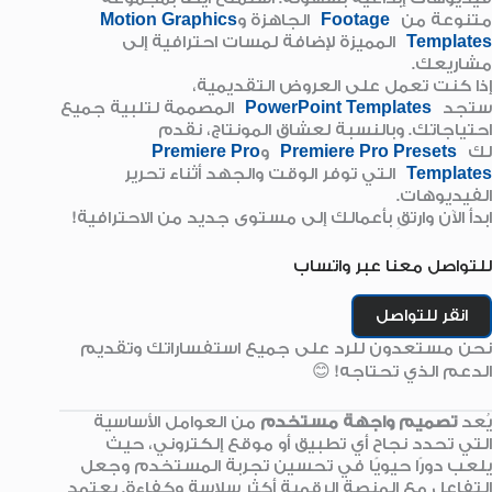
متنوعة من
Footage
الجاهزة و
Motion Graphics
Templates
المميزة لإضافة لمسات احترافية إلى
مشاريعك.
إذا كنت تعمل على العروض التقديمية،
ستجد
PowerPoint Templates
المصممة لتلبية جميع
احتياجاتك. وبالنسبة لعشاق المونتاج، نقدم
لك
Premiere Pro Presets
و
Premiere Pro
Templates
التي توفر الوقت والجهد أثناء تحرير
الفيديوهات.
ابدأ الآن وارتقِ بأعمالك إلى مستوى جديد من الاحترافية!
للتواصل معنا عبر واتساب
انقر للتواصل
نحن مستعدون للرد على جميع استفساراتك وتقديم
الدعم الذي تحتاجه! 😊
يُعد
تصميم واجهة مستخدم
من العوامل الأساسية
التي تحدد نجاح أي تطبيق أو موقع إلكتروني، حيث
يلعب دورًا حيويًا في تحسين تجربة المستخدم وجعل
التفاعل مع المنصة الرقمية أكثر سلاسة وكفاءة. يعتمد