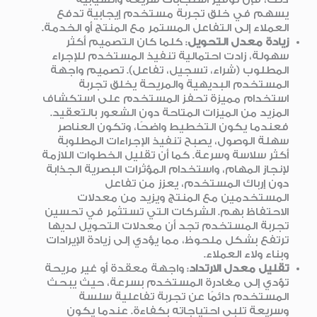
يسهم في خلق تجربة مستخدم إيجابية تدفع
العملاء إلى التفاعل المستمر مع المنتج أو الخدمة.
زيادة معدل التحويل
: كلما كان التصميم أكثر
سهولة، زادت احتمالية تنفيذ المستخدم للإجراء
المطلوب (شراء، تسجيل، تفاعل). تصميم واجهة
المستخدم البديهية والمريحة يخلق تجربة
استخدام مميزة تحفز المستخدم على استكشاف
المزيد من الميزات المتاحة دون الشعور بالتعقيد.
فعندما يكون التخطيط واضحًا، وتكون العناصر
سهلة الوصول، يصبح تنفيذ الإجراءات المطلوبة
أكثر سلاسة وسرعة. كما أن تقليل الخطوات اللازمة
لإنجاز المهام، واستخدام المؤثرات البصرية الجذابة
دون إرباك المستخدم، يعزز من تفاعل
المستخدمين مع المنتج ويزيد من معدلات
الاحتفاظ بهم. الشركات التي تستثمر في تحسين
تجربة المستخدم تجد أن معدلات التحويل لديها
ترتفع بشكل ملحوظ، مما يؤدي إلى زيادة الإيرادات
وبناء ولاء العملاء.
تقليل معدل الارتداد
: واجهة معقدة أو غير مريحة
تؤدي إلى مغادرة المستخدم بسرعة، حيث يبحث
المستخدم دائمًا عن تجربة تفاعلية سلسة
وسريعة تلبي احتياجاته بكفاءة. عندما يكون