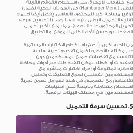
مع اختلافات الأجهزة، مثل استخدام القوائم القابلة
للطي (Hamburger Menu) في الهواتف الذكية لضمان
توفير مساحة أكبر للمحتوى الأساسي. يُفضل أيضًا اعتماد
تقنية التحميل البطيء (Lazy Loading) لتحسين سرعة
تحميل المحتوى عند التصفح، مما يمنع تأخير تحميل
الصفحات ويحسن الأداء الكلي للموقع أو التطبيق.
من ناحية أخرى، يُنصح باستخدام الاختبارات المستمرة
عبر مختلف الأجهزة لضمان تقديم تجربة سلسة
تتناسب مع تفضيلات جميع المستخدمين دون
تعقيدات أو أخطاء. يمكن تنفيذ ذلك عبر أدوات محاكاة
الأجهزة المتنوعة أو إجراء اختبارات مباشرة مع
المستخدمين الفعليين لجمع التعليقات وتحليل
تفاعلهم مع التصميم. كل هذه العوامل تضمن تجربة
استخدام متكاملة وناجحة تلبي احتياجات
المستخدمين في مختلف البيئات الرقمية.
5. تحسين سرعة التحميل