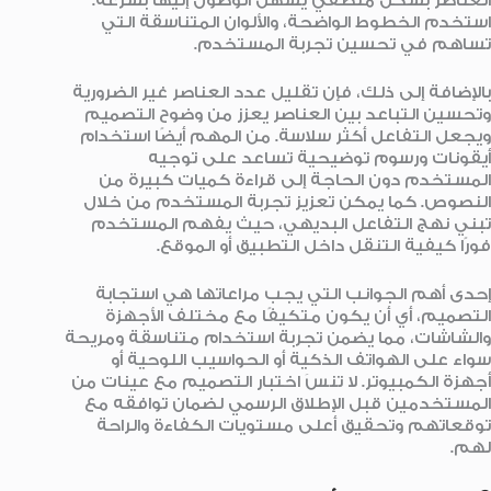
العناصر بشكل منطقي يسهل الوصول إليها بسرعة.
استخدم الخطوط الواضحة، والألوان المتناسقة التي
تساهم في تحسين تجربة المستخدم.
بالإضافة إلى ذلك، فإن تقليل عدد العناصر غير الضرورية
وتحسين التباعد بين العناصر يعزز من وضوح التصميم
ويجعل التفاعل أكثر سلاسة. من المهم أيضًا استخدام
أيقونات ورسوم توضيحية تساعد على توجيه
المستخدم دون الحاجة إلى قراءة كميات كبيرة من
النصوص. كما يمكن تعزيز تجربة المستخدم من خلال
تبني نهج التفاعل البديهي، حيث يفهم المستخدم
فورًا كيفية التنقل داخل التطبيق أو الموقع.
إحدى أهم الجوانب التي يجب مراعاتها هي استجابة
التصميم، أي أن يكون متكيفًا مع مختلف الأجهزة
والشاشات، مما يضمن تجربة استخدام متناسقة ومريحة
سواء على الهواتف الذكية أو الحواسيب اللوحية أو
أجهزة الكمبيوتر. لا تنسَ اختبار التصميم مع عينات من
المستخدمين قبل الإطلاق الرسمي لضمان توافقه مع
توقعاتهم وتحقيق أعلى مستويات الكفاءة والراحة
لهم.