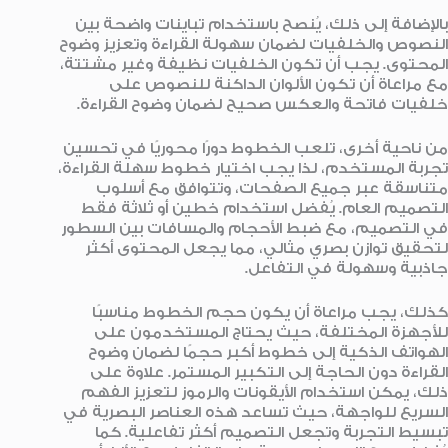
بالإضافة إلى ذلك، يُنصح باستخدام تباينات واضحة بين
النصوص والخلفيات لضمان سهولة القراءة وتعزيز وضوح
المحتوى. يجب أن تكون الخلفيات نظيفة وغير مشتتة،
مع مراعاة أن تكون الألوان الداكنة للنصوص على
خلفيات فاتحة والعكس صحيح لضمان وضوح القراءة.
من ناحية أخرى، تلعب الخطوط دورًا محوريًا في تحسين
تجربة المستخدم، لذا يجب اختيار خطوط سهلة القراءة،
متناسقة عبر جميع الصفحات، وتتوافق مع أسلوب
التصميم العام. يُفضل استخدام خطين أو ثلاثة فقط
في التصميم، مع ضبط الأحجام والمسافات بين السطور
لتحقيق توازن بصري مثالي، مما يجعل المحتوى أكثر
جاذبية وسهولة في التفاعل.
كذلك، يجب مراعاة أن يكون حجم الخطوط مناسبًا
للأجهزة المختلفة، حيث يحتاج المستخدمون على
الهواتف الذكية إلى خطوط أكبر حجمًا لضمان وضوح
القراءة دون الحاجة إلى التكبير المستمر. علاوة على
ذلك، يمكن استخدام الأيقونات والرموز لتعزيز الفهم
السريع للواجهة، حيث تساعد هذه العناصر البصرية في
تبسيط التجربة وتجعل التصميم أكثر تفاعلية. كما