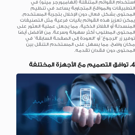
استخدام القوائم المتنقلة (الهامبورجر مينو) في
التطبيقات والمواقع المتجاوبة يساعد في تنظيم
المحتوى بشكل فعال دون الإخلال بتجربة المستخدم.
يمكن تعزيز هذه القوائم بآليات فرعية مثل التصنيفات
المنسدلة أو الفلاتر الذكية، مما يجعل عملية العثور على
المحتوى المطلوب أكثر سهولة وسرعة. من الأفضل أيضًا
توفير زر “الرجوع” أو “العودة إلى الصفحة السابقة” في
مكان واضح، مما يسهل على المستخدم التنقل بين
المحتوى دون فقدان تقدمه.
4. توافق التصميم مع الأجهزة المختلفة