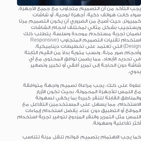
يجب التأكد من أن التصميم متجاوب مع جميع الأجهزة،
سواء كانت هواتف ذكية، أجهزة لوحية، أو شاشات
كمبيوتر، حيث أصبح من الضروري أن يكون التصميم مرنًا
ويستجيب بشكل مثالي لمختلف أحجام الشاشات
لضمان تجربة مستخدم موحدة وسلسة. يتطلب ذلك
استخدام تقنيات التصميم المتجاوب (Responsive
Design) التي تعتمد على تخطيطات ديناميكية،
وأحجام صور مرنة، ونسب مئوية بدلاً من القيم الثابتة
في تحديد الأبعاد، مما يضمن توافق المحتوى مع أي
شاشة دون الحاجة إلى تمرير أفقي أو تكبير وتصغير
يدوي.
علاوة على ذلك، يجب مراعاة تصميم واجهة متوافقة
مع اللمس للأجهزة المحمولة، بحيث تكون الأزرار
والمناطق القابلة للنقر كبيرة بما يكفي لسهولة
الاستخدام، مما يسهل على المستخدمين التفاعل مع
الموقع أو التطبيق دون عناء. يُفضل استخدام إيماءات
اللمس مثل التمرير والنقر المزدوج لتوفير تجربة استخدام
أكثر تفاعلية وسهولة.
كما يجب الاهتمام بتصميم قوائم تنقل مرنة تتناسب