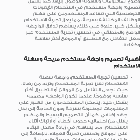
وضوح المعلومات وسهولة الوصول إليها. كما يشمل
تصميم واجهة مستخدم في استخدام الأيقونات
التوضيحية التي تساعد المستخدمين على فهم
الوظائف المختلفة بسرعة، مما يعزز تجربة الاستخدام
بشكل كبير. علاوة على ذلك، يساهم تدفق الواجهة
الواضح والمنطقي في تحسين تجربة المستخدم عبر
جعل التفاعل مع التطبيق أو الموقع أكثر سلاسة
وكفاءة.
أهمية تصميم واجهة مستخدم مريحة وسهلة
الاستخدام
تحسين تجربة المستخدم
: واجهة سهلة
الاستخدام تعزز تجربة المستخدم وتزيد من رضاه،
حيث تجعل التفاعل مع الموقع أو التطبيق أكثر
سلاسة ووضوحًا. عندما تكون الواجهة مصممة
بشكل جيد، يتمكن المستخدمون من العثور على
المعلومات المطلوبة بسرعة ودون الحاجة إلى بذل
جهد إضافي. كما أن التصميم البسيط والمنظم
يقلل من احتمالية حدوث أخطاء أو ارتباك أثناء
الاستخدام، مما يساهم في زيادة معدل البقاء
على الموقع وتحسين تجربة العملاء. بالإضافة إلى
ذلك، فإن توفير استجابات سريعة وانسيابية