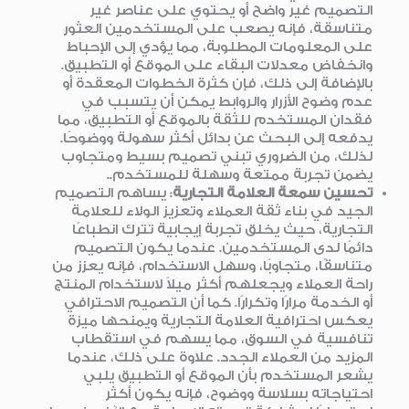
التصميم غير واضح أو يحتوي على عناصر غير
متناسقة، فإنه يصعب على المستخدمين العثور
على المعلومات المطلوبة، مما يؤدي إلى الإحباط
وانخفاض معدلات البقاء على الموقع أو التطبيق.
بالإضافة إلى ذلك، فإن كثرة الخطوات المعقدة أو
عدم وضوح الأزرار والروابط يمكن أن يتسبب في
فقدان المستخدم للثقة بالموقع أو التطبيق، مما
يدفعه إلى البحث عن بدائل أكثر سهولة ووضوحًا.
لذلك، من الضروري تبني تصميم بسيط ومتجاوب
يضمن تجربة ممتعة وسهلة للمستخدم..
تحسين سمعة العلامة التجارية
: يساهم التصميم
الجيد في بناء ثقة العملاء وتعزيز الولاء للعلامة
التجارية، حيث يخلق تجربة إيجابية تترك انطباعًا
دائمًا لدى المستخدمين. عندما يكون التصميم
متناسقًا، متجاوبًا، وسهل الاستخدام، فإنه يعزز من
راحة العملاء ويجعلهم أكثر ميلاً لاستخدام المنتج
أو الخدمة مرارًا وتكرارًا. كما أن التصميم الاحترافي
يعكس احترافية العلامة التجارية ويمنحها ميزة
تنافسية في السوق، مما يسهم في استقطاب
المزيد من العملاء الجدد. علاوة على ذلك، عندما
يشعر المستخدم بأن الموقع أو التطبيق يلبي
احتياجاته بسلاسة ووضوح، فإنه يكون أكثر