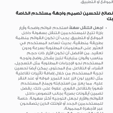
الموقع أو التطبيق.
نصائح لتحسين تصميم واجهة مستخدم الخاصة
بك
اجعل التنقل سهلاً
:
استخدم قوائم واضحة وأزرار
بارزة تتيح للمستخدمين التنقل بسهولة داخل
الموقع أو التطبيق. يجب أن تكون القوائم منظمة
بطريقة منطقية، بحيث تساعد المستخدم في
العثور على المعلومات المطلوبة بسرعة ودون
تعقيد. من الأفضل أن تكون الأزرار ذات حجم
مناسب وألوان متباينة لتبرز بشكل واضح وتوجه
المستخدم نحو الإجراءات المطلوبة مثل التسجيل،
الشراء، أو التفاعل مع المحتوى. يمكن أيضًا تحسين
تجربة المستخدم من خلال إضافة تأثيرات تفاعلية
مثل تغيير لون الزر عند التمرير فوقه أو عند النقر
عليه، مما يعزز من استجابته ويمنح المستخدم
شعورًا بالتفاعل الفوري. علاوة على ذلك، يفضل
تضمين أيقونات بصرية بجانب النصوص داخل
القوائم والأزرار لجعل التوجيه أكثر سهولة، خاصةً
للمستخدمين الجدد أو لأولئك الذين يتصفحون
عبر الأجهزة المحمولة
.