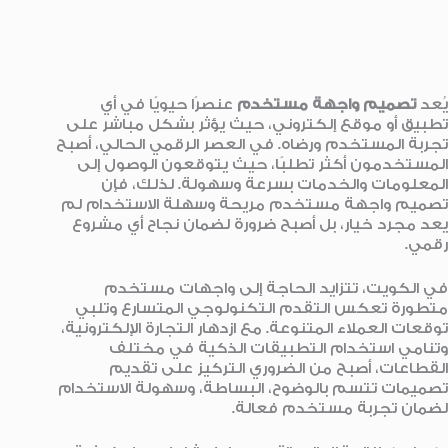
يُعد
تصميم واجهة مستخدم
عنصرًا حيويًا في أي
تطبيق أو موقع إلكتروني، حيث يؤثر بشكل مباشر على
تجربة المستخدم ورضاه. في العصر الرقمي الحالي، أصبح
المستخدمون أكثر تطلبًا، حيث يتوقعون الوصول إلى
المعلومات والخدمات بسرعة وسهولة. لذلك، فإن
تصميم واجهة مستخدم مريحة وسهلة الاستخدام لم
يعد مجرد خيار، بل أصبح ضرورة لضمان نجاح أي مشروع
رقمي.
في الكويت، تتزايد الحاجة إلى واجهات مستخدم
متطورة تعكس التقدم التكنولوجي المتسارع وتلبي
توقعات العملاء المتنوعة. مع ازدهار التجارة الإلكترونية،
وتنامي استخدام التطبيقات الذكية في مختلف
القطاعات، أصبح من الضروري التركيز على تقديم
تصميمات تتسم بالوضوح، البساطة، وسهولة الاستخدام
لضمان تجربة مستخدم فعالة.