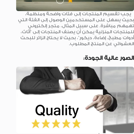
يجب تقسيم المنتجات إلى فئات واضحة ومنظمة،
بحيث يسهل على المستخدمين الوصول إلى الفئة التي
تهمهم مباشرة. على سبيل المثال، متجر إلكتروني
للمنتجات المنزلية يمكن أن يصنف المنتجات إلى “أثاث،
أدوات مطبخ، إضاءة، ديكور”، بحيث لا يحتاج الزائر للبحث
العشوائي عن المنتج المطلوب.
الصور عالية الجودة
: