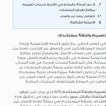
6. دور شركة عالمكم في تقديم خدمات تصميم
مواقع لعرض المنتجات:
للتواصل معنا عبر واتساب
الأسئلة الشائعة:
تصميم واجهة مستخدم:
في العصر الحالي، مع تطور التجارة الإلكترونية وزيادة
اعتماد المستهلكين على التسوق عبر الإنترنت، أصبح من
الضروري على أصحاب الأعمال والمشاريع توفير مواقع
إلكترونية تسهم في تقديم منتجاتهم بأفضل صورة
ممكنة. ولأن المنافسة أصبحت شديدة في هذا المجال،
لم يعد كافيًا فقط توفير منصة لعرض المنتجات؛ بل
يجب أن تكون الواجهة مميزة وتوفر تجربة مستخدم
(UX) سلسة تجعل الزوار يرغبون في قضاء المزيد من
الوقت في الموقع واستكشاف المنتجات المتاحة.
تصميم واجهة المستخدم
(UI)
الذي يركز على
عرض
المنتجات بشكل مميز
يلعب دورًا حيويًا في تحقيق هذه
الأهداف. واجهة المستخدم هي بمثابة نافذة الاتصال بين