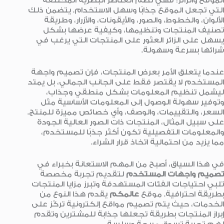
الموقع والزائر؛ فهي تضم العناصر البصرية المختلفة
التي تجعل الموقع جذابًا وسهل الاستخدام. يتضمن ذلك
الألوان، والخطوط، والصور، والأيقونات، والأزرار، وطريقة
تصنيف المنتجات وتنظيمها، وكيفية عرضها بشكل
يسهل على الزائر العثور على المنتجات التي يرغب في
شرائها بسرعة وسهولة.
عندما يتعلق الأمر بعرض المنتجات، فإن تصميم واجهة
المستخدم لا يقتصر فقط على الجانب الجمالي، بل يمتد
ليشمل تنظيم المعلومات بشكل منطقي وجذاب،
وتوفير سهولة الوصول إلى المعلومات الأساسية مثل
السعر، والتقييمات، والوصف، وأي خصائص مميزة للمنتج.
على سبيل المثال، المنتجات ذات الصور العالية الجودة
والمعلومات التفصيلية تكون أكثر جذبًا للمستخدم،
مما يزيد من احتمالية اتخاذ قرار الشراء.
في هذا السياق، أصبح من المهم الاستعانة بخبراء في
تصميم واجهات المستخدم
لتقديم تجربة مخصصة
تلبي احتياجات الفئات المستهدفة وتبرز مزايا المنتجات
بطريقة احترافية. موقع
عالمكم
يقدم هذا النوع من
الخدمات، حيث يتم تصميم مواقع إلكترونية تركّز على
إبراز المنتجات بطريقة تجعلها جذابة للمشترين وتقدم