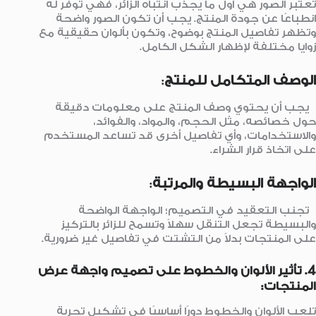
تعتبر الصور هي أول ما يجذب انتباه الزائر، فهي توفر له
انطباعًا عن جودة المنتج. يجب أن تكون الصور واضحة
وتظهر تفاصيل المنتج بوضوح، وتكون بألوان حقيقية مع
زوايا مختلفة لإظهار الشكل الكامل.
الوصف المتكامل للمنتج
:
يجب أن يحتوي وصف المنتج على معلومات دقيقة
حول خصائصه، مثل الحجم، والمواد، والفوائد،
والاستخدامات، وأي تفاصيل أخرى قد تساعد المستخدم
على اتخاذ قرار الشراء.
الواجهة البسيطة والمرتبة
:
تجنب التعقيد في التصميم؛ الواجهة الواضحة
والبسيطة تجعل التنقل سهلاً وتسمح للزائر بالتركيز
على المنتجات بدلاً من التشتت في تفاصيل غير ضرورية.
4. تأثير الألوان والخطوط على تصميم واجهة عرض
المنتجات:
تلعب الألوان والخطوط دورًا أساسيًا في تشكيل تجربة