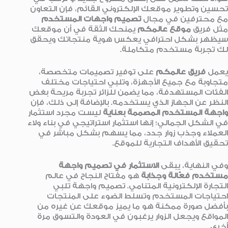
تحسين وتطوير موقعك الإلكتروني القائم، فإن التعاون
مع محترفين في مجال
تصميم واجهات المستخدم
مثل فريق
موقع عالمكم
يمنحك الثقة في أن موقعك
سيظهر بشكل احترافي يعكس هوية منتجاتك ويحقق
لك تجربة مستخدم متكاملة.
يعمل
فريق عالمكم
على توفير تصميمات متخصصة،
متجاوبة مع جميع الأجهزة، وتلبي احتياجات مختلف
الفئات المستهدفة، مما يضمن للزائر تجربة مريحة بغض
النظر عن الجهاز الذي يستخدمه. بالإضافة إلى ذلك، فإن
واجهة المستخدم المصممة بعناية
ليست مجرد استثمار
في الشكل الجمالي؛ إنها استثمار استراتيجي في بناء ولاء
العملاء وجذب زوار جدد، مما يسهم بشكل مباشر في
تحقيق الأهداف التجارية للموقع.
وفي النهاية، يبقى
الاستثمار في تصميم واجهة
مستخدم فعّالة وجذابة
هو مفتاح النجاح في عالم
التجارة الإلكترونية المتنامي. تصميم واجهة تلبي
احتياجات المستخدم وتسلط الضوء على المنتجات
بأفضل صورة ممكنة هو ما يميز موقعك عن غيره من
المواقع ويجعل الزوار يرغبون في العودة والتسوق مرة
أخرى.