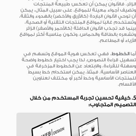
الزائر، فالألوان يمكن أن تعكس طبيعة المنتجات
وتضيف أجواء معينة للموقع. على سبيل المثال، يمكن
أن توحي الألوان الباردة (كالأزرق والأخضر) بالهدوء والثقة،
وتُستخدم غالبًا لمواقع المنتجات التقنية أو الصحية،
بينما قد تجذب الألوان الدافئة (كالأحمر والأصفر) الزائر
وتشعره بالطاقة والحماس، وتكون مناسبة أكثر لمواقع
الأزياء أو المطاعم.
أما
الخطوط
، فهي تعكس هوية الموقع وتسهم في
تسهيل قراءة النصوص، لذا يجب اختيار خطوط واضحة
وسهلة للقراءة، والابتعاد عن الخطوط المزخرفة في
العناصر الأساسية. فمثلاً، يمكن استخدام خط بسيط
للمنتجات الأساسية وخط أكبر أو مختلف لعناوين
الأقسام.
5. كيفية تحسين تجربة المستخدم من خلال
التصميم المتجاوب: