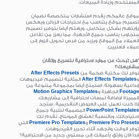
المستخدم وزيادة المبيعات.
موقع عالمكم يقدم استشارات متخصصة لضمان
تصميم موقع يتناسب مع احتياجات الزبائن ويعكس
رؤيتهم بشكل متكامل، ويهتم أيضًا بتوفير تصميم
متجاوب يناسب جميع الأجهزة، مما يعزز من تفاعل
العملاء مع الموقع ويزيد من فرص تحويل الزوار إلى
عملاء فعليين.
“هل تبحث عن موارد احترافية لتسريع وإتقان
مشاريعك؟
نوفر لك مكتبة ضخمة من
After Effects Presets
و
After Effects Templates
المثالية لتصميم فيديوهات
إبداعية بسهولة. استمتع أيضًا بمجموعة متنوعة من
Footage
الجاهزة و
Motion Graphics Templates
المميزة لإضافة لمسات احترافية إلى مشاريعك.
إذا كنت تعمل على العروض التقديمية، ستجد
PowerPoint Templates
المصممة لتلبية جميع
احتياجاتك. وبالنسبة لعشاق المونتاج، نقدم لك
Premiere Pro Presets
و
Premiere Pro Templates
التي
توفر الوقت والجهد أثناء تحرير الفيديوهات.
ابدأ الآن وارتقِ بأعمالك إلى مستوى جديد من الاحترافية!”