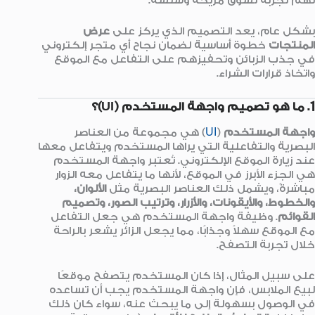
لهم تجربة تسوق مريحة وسلسة.
بشكل عام، يعد التصميم الذي يركز على
عرض
المنتجات
خطوة أساسية لضمان نجاح أي متجر إلكتروني
في جذب الزبائن وتحفيزهم على التفاعل مع الموقع
واتخاذ قرارات الشراء.
1. ما هو تصميم واجهة المستخدم (UI)؟
واجهة المستخدم
(
UI
) هي مجموعة من العناصر
البصرية والتفاعلية التي يراها المستخدم ويتفاعل معها
عند زيارة الموقع الإلكتروني. تُعتبر واجهة المستخدم
هي الجزء الأبرز في الموقع، لأنها ما يتفاعل معه الزوار
مباشرةً، ويشمل ذلك العناصر البصرية مثل
الألوان،
والخطوط، والأيقونات، والأزرار، وترتيب الصور، وتصميم
القوائم
. وظيفة واجهة المستخدم هي جعل التفاعل
مع الموقع سهلاً وجذابًا، مما يجعل الزائر يشعر بالراحة
خلال تجربة التصفح.
على سبيل المثال، إذا كان المستخدم يتصفح موقعًا
لبيع الملابس، فإن واجهة المستخدم يجب أن تساعده
في الوصول بسهولة إلى ما يبحث عنه، سواء كان ذلك