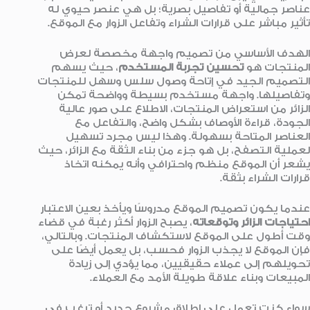
عناصر جمالية أو تفاصيل بصرية؛ بل هي عنصر حيوي له
تأثير مباشر على قرارات الشراء وتفاعل الزوار مع الموقع.
الهدف الأساسي من تصميم واجهة مخصصة لعرض
المنتجات هو
تحسين تجربة المستخدم
، حيث يسهم
التصميم الجيد في إتاحة وصول سلس وسهل للمنتجات
وتفاصيلها. واجهة مستخدم بسيطة وواضحة تمكن
الزائر من استعراض المنتجات، الاطلاع على صور عالية
الجودة، قراءة الأوصاف بشكل واضح، والتفاعل مع
العناصر المتاحة بسهولة. وهذا ليس مجرد تسهيل
لعملية التصفح، بل هو جزء من بناء الثقة مع الزائر، حيث
يشعر أن الموقع منظم واحترافي وأنه يمكنه اتخاذ
قرارات الشراء بثقة.
عندما يكون تصميم الموقع مدروسًا ويأخذ بعين الاعتبار
احتياجات الزائر وتوقعاته
، يصبح الزوار أكثر رغبة في قضاء
وقت أطول على الموقع لاستكشاف المنتجات. وبالتالي،
فإن الموقع لا يجذب الزوار فحسب، بل يعمل أيضًا على
تحويلهم إلى عملاء حقيقيين، مما يؤدي إلى زيادة
المبيعات وبناء علاقة طويلة الأمد مع العملاء.
سواء كنت تعمل على إطلاق مشروع جديد أو ترغب في