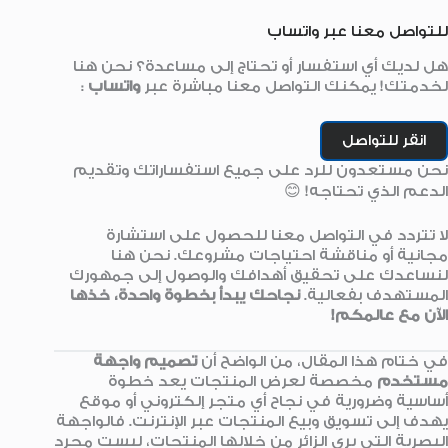
للتواصل معنا عبر واتساب
هل لديك أي استفسار أو تحتاج إلى مساعدة؟ نحن هنا
لخدمتك! يمكنك التواصل معنا مباشرة عبر
واتساب
:
انقر للتواصل
نحن مستعدون للرد على جميع استفساراتك وتقديم
الدعم الذي تحتاجه! 😊
لا تتردد في التواصل معنا للحصول على استشارة
مجانية أو مناقشة احتياجات مشروعك. نحن هنا
لنساعدك على تحقيق أهدافك والوصول إلى جمهورك
المستهدف بفعالية.
نجاحك يبدأ بخطوة واحدة، خذها
الآن مع عالمكم!
في ختام هذا المقال، من الواضح أن
تصميم واجهة
مستخدم
مخصصة لعرض المنتجات يعد خطوة
أساسية وضرورية في نجاح أي متجر إلكتروني أو موقع
يهدف إلى تسويق وبيع المنتجات عبر الإنترنت. فالواجهة
البصرية التي يرى الزائر من خلالها المنتجات، ليست مجرد