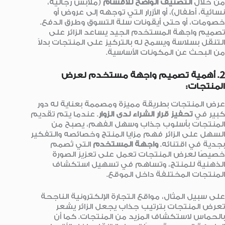
من خلال
التصنيف الواضح للأقسام
(ملابس رجالية،
نسائية، أطفال)، أو الأزرار التي توجهه إلى عروض أو
خصومات، أو حتى أيقونات سلة التسوق وطرق الدفع.
تصميم واجهة المستخدم الجيد يساعد الزائر على
التنقل بسلاسة ويسمح له بالتركيز على المنتجات بدلاً
من البحث عن المكونات الأساسية.
2. أهمية تصميم واجهة مستخدم لعرض
المنتجات:
عرض المنتجات بطريقة مميزة ومصممة بعناية له دور
كبير في
تحفيز قرار الشراء لدى الزوار
. عندما يتم تقديم
المنتجات بأسلوب جذاب وسهل الفهم، يصبح من
السهل على الزائر فهم مزايا المنتج وخصائصه والتفكير
بجدية في اقتنائه.
واجهة المستخدم
التي تُصمم
خصيصًا لعرض المنتجات تعمل على تعزيز الصورة
الذهنية للمنتج، وتساهم في تسهيل استكشاف
المنتجات المختلفة داخل الموقع.
على سبيل المثال، مواقع التجارة الإلكترونية الناجحة
تعرض المنتجات بترتيب جذاب يجعل الزائر يشعر
بالحماس لاستكشاف المزيد من المنتجات. كما أن