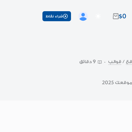
$
0
شراء نقاط
عربة
التسوق
قع
/
قوالب
9 دقائق