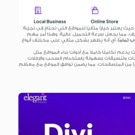
 يعتبر خيارًا مثاليًا للمواقع التي تحتاج إلى تجربة
Astra على كود برمجي خفيف، مما يجعل سرعة التحميل عالية، وهذا أمر مهم
 تمامًا
، أي أنه يظهر بشكل مثالي على مختلف أنواع
ات وتنسيقات بسهولة باستخدام السحب والإفلات
 أكواد. علاوة على ذلك، يدعم Astra عددًا كبيرًا من المتصفحات، مما يضمن توافق الموقع مع معظم