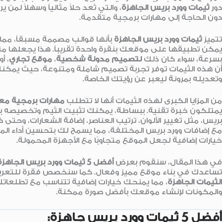
دور
ثيمات وورد بريس الجاهزة
، والتي تُعد حلاً مثالياً وسهلاً ل
دون الحاجة إلى مهارات برمجية متقدمة.
تتميز
ثيمات وورد بريس الجاهزة
بأنها قوالب مصممة مسبقاً، مما
يمكن تطبيقها على موقعك بنقرة واحدة تقريباً. هذا يجعلها م
بسرعة، سواء كان ذلك
لتصميم مدونة شخصية
،
موقع تجاري
، أ
أن هذه الثيمات توفر تجربة تصميم شاملة ومتنوعة، حيث يمكنك اخ
وتعديله بمرونة ليعبر عن رؤيتك الخاصة.
من المزايا الكبرى لهذه الثيمات أنها لا تتطلب
مهارات برمجية مع
يمتلكون خبرة تقنية. ببساطة، يمكنك تثبيت الثيم وتخصيصه 
بريس، مثل تغيير الألوان، ترتيب العناصر، إضافة الشعارات، وحت
مع إضافات وورد بريس المختلفة، مما يسمح لك بتحسين أداء الم
خيارات إضافية لجعل الموقع متجاوبًا مع الأجهزة المحمولة.
في هذا المقال، سنقوم بعرض
أفضل 5 ثيمات وورد بريس الجاهزة
تساعدك في بناء موقع مميز وفعال. كما سنخصص فقرة للتعر
الثيمات الجاهزة
، مما يمنحك خيارات إضافية تتناسب مع تطلعات
والمكونات لإنشاء موقعك بأفضل صورة ممكنة.
أفضل 5 ثيمات وورد بريس جاهزة: