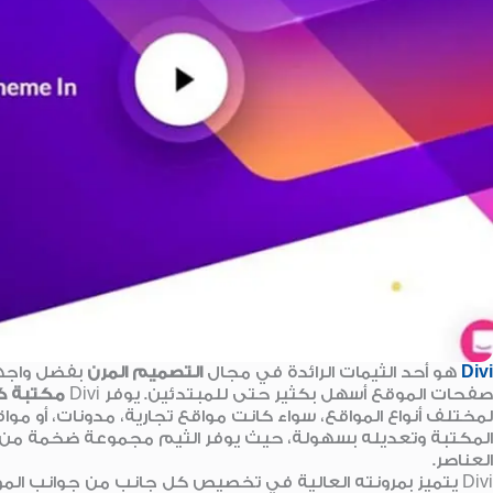
Divi
هو أحد الثيمات الرائدة في مجال
التصميم المرن
بفضل واجه
صفحات الموقع أسهل بكثير حتى للمبتدئين. يوفر Divi
مكتبة كب
لمختلف أنواع المواقع، سواء كانت مواقع تجارية، مدونات، أو 
المكتبة وتعديله بسهولة، حيث يوفر الثيم مجموعة ضخمة من خي
العناصر.
Divi يتميز بمرونته العالية في تخصيص كل جانب من جوانب الم