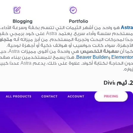
Astra
هو واحد من أشهر الثيمات التي تتسم بخفة وسرعة الأداء، حيث
مستخدم سلسة وأداء سريع. يعتمد 
جدًا لمحركات البحث وتجربة المستخدم. من أبرز ميزاته أنه
متجاوب
الأجهزة، سواء كانت حواسيب أو هواتف ذكية أو أجهزة لوحية.
كما أن
سهولة التخصيص
هي واحدة من أقوى مميزات Astra، حيث يدعم تكاملًا كاملاً مع أدوات بناء المواقع مثل
Elementor
و
Beaver Builder
. هذا يسمح للمستخدمين ببناء صفح
دون الحاجة لكتابة
زواره.
2. ثيم :Divi