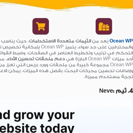
Ocean WP
يُعد من
الثيمات متعددة الاستخدامات
، حيث يناسب جم
والمحترفين على حد سواء. يت
التحكم في ترتيب وتخطيط العناصر في الصفحات، وضبط القوائم
أحد ميزات Ocean WP البارزة هي
دعم ملحقات تحسين الأداء
، م
Ocean WP مجموعة كبيرة من ملحقات وورد بريس التي تعز
تجربة مستخدم مميزة.
4. ثيم :Neve