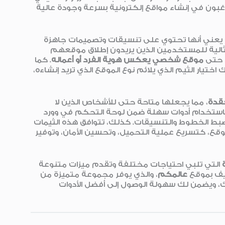
من يرغبون في إنشاء مواقع إلكترونية بسرعة وجودة عالية
 يعني أنها تحتوي على تنسيقات وتصميمات جاهزة
ثالية للمستخدمين الذين يريدون إطلاق موقعهم
و حتى
موقع شخصي يعكس هوية الفرد أو أعماله
. كما
تيار الثيم الذي يلائم نوع الموقع الذي تريد إنشاءه،
قدة
، مما يجعلها متاحة حتى للأشخاص الذين لا
باستخدام أدوات سهلة ضمن لوحة التحكم في وورد
ى ضبط الخطوط والتنسيقات. كذلك، تتوافق هذه الثيمات
وقع، كتسريع عملية التحميل، وتحسين الأمان، وتوفير
التي تلبي احتياجات مختلفة وتقدم ميزات متنوعة
يف بموقع
عالمكم
، والذي يوفر مجموعة متميزة من
ك، ويضمن لك سهولة الوصول إلى أفضل الأدوات