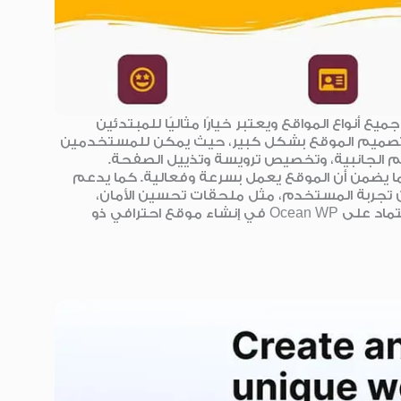
يع أنواع المواقع ويعتبر خيارًا مثاليًا للمبتدئين
ميز Ocean WP بإمكانية تخصيص تصميم الموقع بشكل كبير، حيث يمكن للمستخدمين
 الجانبية، وتخصيص ترويسة وتذييل الصفحة.
ما يضمن أن الموقع يعمل بسرعة وفعالية. كما يدعم
ز من تجربة المستخدم، مثل ملحقات تحسين الأمان،
وإضافات تحسين محركات البحث. بفضل هذه الميزات، يمكن الاعتماد على Ocean WP في إنشاء موقع احترافي ذو