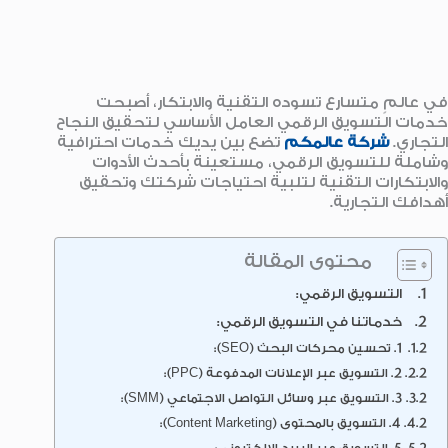
في عالمٍ متسارع تسوده التقنية والابتكار، أصبحت
خدمات التسويق الرقمي العامل الأساسي لتحقيق النجاح
التجاري.
شركة عالمكم
تضع بين يديك خدمات احترافية
وشاملة للتسويق الرقمي، مستعينة بأحدث الأدوات
والابتكارات التقنية لتلبية احتياجات شركتك وتحقيق
أهدافك التجارية.
محتوى المقالة
التسويق الرقمي:
خدماتنا في التسويق الرقمي:
1. تحسين محركات البحث (SEO):
2. التسويق عبر الإعلانات المدفوعة (PPC):
3. التسويق عبر وسائل التواصل الاجتماعي (SMM):
4. التسويق بالمحتوى (Content Marketing):