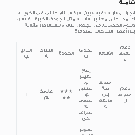
شاملة
لإجراء مقارنة دقيقة بين شركة إنتاج إعلاني في الكويت،
اعتمدنا على معايير أساسية مثل الجودة، الخبرة، الأسعار،
وتنوع الخدمات. في الجدول التالي، نستعرض مقارنة
بين أفضل الشركات المتوفرة:
دعم
الخدما
الشرك
الترتي
العملا
الأسعار
الجودة
ت
ة
ب
ء
إنتاج
الفيدي
متوس
و،
دعم
طة
التسوي
★★★
عالمك
متواص
إلى
ق،
1
م
★★
ل
مرتفع
التصمي
ة
م
الجرافي
كي
تصوير