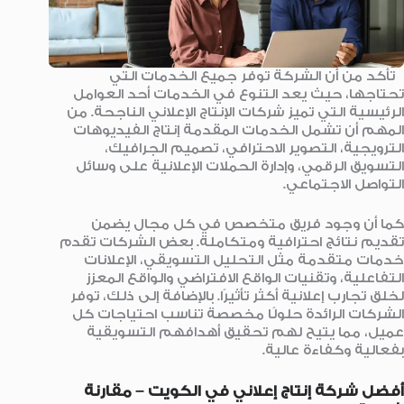
تأكد من أن الشركة توفر جميع الخدمات التي
تحتاجها، حيث يعد التنوع في الخدمات أحد العوامل
الرئيسية التي تميز شركات الإنتاج الإعلاني الناجحة. من
المهم أن تشمل الخدمات المقدمة إنتاج الفيديوهات
الترويجية، التصوير الاحترافي، تصميم الجرافيك،
التسويق الرقمي، وإدارة الحملات الإعلانية على وسائل
التواصل الاجتماعي.
كما أن وجود فريق متخصص في كل مجال يضمن
تقديم نتائج احترافية ومتكاملة. بعض الشركات تقدم
خدمات متقدمة مثل التحليل التسويقي، الإعلانات
التفاعلية، وتقنيات الواقع الافتراضي والواقع المعزز
لخلق تجارب إعلانية أكثر تأثيرًا. بالإضافة إلى ذلك، توفر
الشركات الرائدة حلولًا مخصصة تناسب احتياجات كل
عميل، مما يتيح لهم تحقيق أهدافهم التسويقية
بفعالية وكفاءة عالية.
أفضل شركة إنتاج إعلاني في الكويت – مقارنة