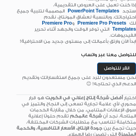
إذا كنت تعمل على العروض التقديمية،
ستجد
PowerPoint Templates
المصممة لتلبية جميع
احتياجاتك. وبالنسبة لعشاق المونتاج، نقدم
لك
Premiere Pro Presets
و
Premiere Pro
Templates
التي توفر الوقت والجهد أثناء تحرير
الفيديوهات.
ابدأ الآن وارتقِ بأعمالك إلى مستوى جديد من الاحترافية!
للتواصل معنا عبر واتساب
انقر للتواصل
نحن مستعدون للرد على جميع استفساراتك وتقديم
الدعم الذي تحتاجه! 😊
اختيار
أفضل شركة إنتاج إعلاني في الكويت
هو قرار
محوري لأي علامة تجارية تسعى إلى النجاح والتميز في
سوق الإعلانات المتنامي. من خلال مقارنة الخدمات
المتاحة، نجد أن
شركة عالمكم
تقدم حلولًا إعلانية
متكاملة تتناسب مع متطلبات الشركات المختلفة،
حيث تجمع بين
جودة الإنتاج، الأسعار التنافسية، والخدمة
المتميزة
التي تضمن رضا العملاء.