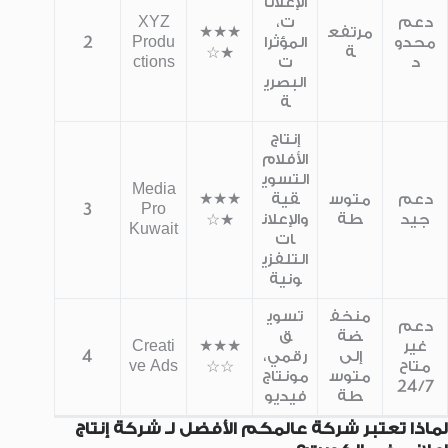
الإعلانا
دعم
ت،
XYZ
مرتفع
★★★
محدو
المؤثرا
Produ
2
ة
★☆
د
ت
ctions
البصري
ة
إنتاج
الأفلام
التسوي
Media
دعم
متوس
قية
★★★
3
Pro
جيد
طة
والإعلان
★☆
Kuwait
ات
التلفزي
ونية
منخف
تسوي
دعم
ضة
ق
غير
★★★
Creati
إلى
رقمي،
4
متاح
ve Ads
☆☆
متوس
مونتاج
24/7
طة
فيديو
لماذا تعتبر شركة عالمكم الأفضل لـ شركة إنتاج