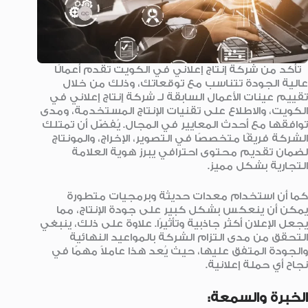
تأكد من شركة إنتاج إعلاني في الكويت تقدم أعمالًا
عالية الجودة تتناسب مع توقعاتك، وذلك من خلال
تقييم عينات الأعمال السابقة لـ شركة إنتاج إعلاني في
الكويت، والاطلاع على تقنيات الإنتاج المستخدمة، ومدى
توافقها مع أحدث المعايير في المجال. يُفضّل أن تمتلك
الشركة فريقًا متخصصًا في التصوير، الإخراج، والمونتاج
لضمان تقديم محتوى احترافي يبرز هوية العلامة
التجارية بشكل مميز.
كما أن استخدام معدات حديثة وبرمجيات متطورة
يمكن أن ينعكس بشكل كبير على جودة الإنتاج، مما
يجعل الإعلان أكثر جاذبية وتأثيرًا. علاوة على ذلك، ينبغي
التحقق من مدى التزام الشركة بالمواعيد النهائية
والجودة المتفق عليها، حيث يُعد هذا عاملاً مهمًا في
نجاح أي حملة إعلانية.
الخبرة والسمعة: