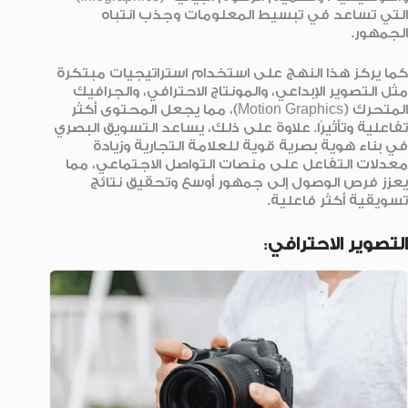
التي تساعد في تبسيط المعلومات وجذب انتباه
الجمهور.
كما يركز هذا النهج على استخدام استراتيجيات مبتكرة
مثل التصوير الإبداعي، والمونتاج الاحترافي، والجرافيك
المتحرك (Motion Graphics)، مما يجعل المحتوى أكثر
تفاعلية وتأثيرًا. علاوة على ذلك، يساعد التسويق البصري
في بناء هوية بصرية قوية للعلامة التجارية وزيادة
معدلات التفاعل على منصات التواصل الاجتماعي، مما
يعزز فرص الوصول إلى جمهور أوسع وتحقيق نتائج
تسويقية أكثر فاعلية.
التصوير الاحترافي
: