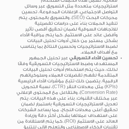
فعالية. تشمل هذه الحملات استخدام
استراتيجيات متعددة مثل التسويق عبر وسائل
التواصل الاجتماعي، الإعلانات المدفوعة، تحسين
محركات البحث (SEO)، والتسويق بالمحتوى. يتم
تنفيذ الحملات بناءً على دراسات تفصيلية
للاتجاهات السوقية لضمان تحقيق أقصى تأثير
وأفضل عائد على الاستثمار. كما يتم مراقبة الأداء
بشكل مستمر من خلال أدوات تحليل البيانات
لضبط الاستراتيجيات وتحسين النتائج بما يتناسب
مع أهداف العملاء.
تحسين الأداء التسويقي
عبر تحليل الجمهور
المستهدف وضبط الاستراتيجيات التسويقية وفقًا
لذلك، حيث يتم استخدام أدوات تحليل البيانات
المتقدمة لفهم تفضيلات العملاء وسلوكياتهم
الرقمية. يتضمن ذلك تتبع مؤشرات الأداء الرئيسية
(KPIs) مثل معدلات النقر (CTR)، نسبة التحويل
(Conversion Rate)، والتفاعل مع المحتوى الإعلاني
عبر مختلف القنوات. بناءً على هذه البيانات، يتم
تعديل الاستراتيجيات التسويقية باستمرار لضمان
تحقيق أعلى معدلات النجاح، مما يساعد الشركات
على استهداف عملائها بشكل أكثر دقة وزيادة
العائد على الاستثمار (ROI). كما يتم الاستفادة من
تقنيات الذكاء الاصطناعي والتعلم الآلي للتنبؤ