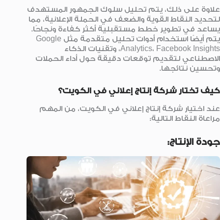
علاوة على ذلك، يتم تحليل سلوك الجمهور المستهدف
لتحديد النقاط القوية والضعف في الحملة الإعلانية، مما
يساعد في تطوير خطط مستقبلية أكثر كفاءة ونجاحًا.
يتم أيضًا استخدام أدوات تحليل متقدمة مثل Google
Analytics، Facebook Insights، وتقنيات الذكاء
الاصطناعي لتقديم توقعات دقيقة حول أداء الحملات
وتحسين نتائجها.
كيف تختار شركة إنتاج إعلاني في الكويت؟
عند اختيار شركة إنتاج إعلاني في الكويت، من المهم
مراعاة النقاط التالية:
جودة الإنتاج: