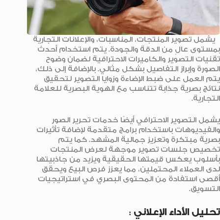
يشمل تصوير المنتجات، المناسبات، والإعلانات التجارية
بمستوى عالٍ من الدقة والجودة. يتم استخدام أحدث
تقنيات التصوير والكاميرات الاحترافية لضمان وضوح
الصورة وإبراز التفاصيل بشكل مثالي. بالإضافة إلى ذلك،
يتم العمل على ضبط الإضاءة وزوايا التصوير لتحقيق
نتائج بصرية جذابة تتناسب مع الهوية البصرية للعلامة
التجارية.
يشمل التصوير الاحترافي أيضًا خدمات تحرير الصور
والفيديوهات باستخدام برامج متقدمة لإضافة تأثيرات
بصرية مبتكرة وتعزيز جمالية المشهد. كما يتم
تخصيص جلسات تصوير موجهة لعرض المنتجات
بأسلوب يعكس قيمتها الحقيقية ويزيد من جاذبيتها
لدى العملاء المحتملين، مما يعزز فرص البيع ويحقق
أقصى استفادة من المحتوى البصري في استراتيجيات
التسويق.
تحليل الأداء الإعلاني
: