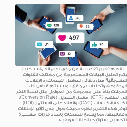
تقديم تقارير تفصيلية عن مدى نجاح الحملات، حيث
يتم تحليل البيانات المستخرجة من مختلف القنوات
التسويقية مثل وسائل التواصل الاجتماعي، الإعلانات
المدفوعة، وتحليلات مواقع الويب. يتم قياس أداء
الحملات بناءً على مجموعة من العوامل مثل نسبة النقر
إلى الظهور (CTR)، معدل التحويل (Conversion Rate)،
تكلفة الاكتساب (CAC)، والعائد على الاستثمار (ROI).
توفر هذه التقارير نظرة عميقة حول مدى تأثير الإعلانات
وفعاليتها، مما يسمح للشركات باتخاذ قرارات مستنيرة
لتحسين استراتيجياتها التسويقية.