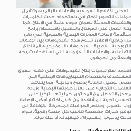
تغطي الأفلام التسويقية والإعلانات الرقمية، وتشمل
عمليات التصوير الاحترافي باستخدام أحدث الكاميرات
والتقنيات الحديثة لضمان جودة عالية في الإنتاج. كما
يتم العمل على المونتاج والتعديل باستخدام برامج
متقدمة لإضافة المؤثرات البصرية والصوتية التي تعزز
من جاذبية الإعلان. تتنوع هذه الفيديوهات بين الإعلانات
الترويجية القصيرة، الفيديوهات التوضيحية، المقاطع
التفاعلية، والإعلانات التلفزيونية التي تستهدف شريحة
واسعة من الجمهور.
تعتمد استراتيجيات إنتاج الفيديوهات على فهم السوق
المستهدف واستخدام السيناريوهات الإبداعية التي
تضمن توصيل الرسالة بوضوح وجاذبية، مما يساعد
العلامات التجارية على تعزيز هويتها البصرية وزيادة
معدل التفاعل مع المحتوى. كما يتم التركيز على
تحسين تجربة المشاهدة من خلال اختيار أفضل الإضاءة،
زوايا التصوير، وعناصر الجرافيك المتحركة، بالإضافة إلى
توفير خيارات مخصصة تناسب كل منصة رقمية، سواء
كانت يوتيوب، إنستجرام، فيسبوك، أو تيك توك.