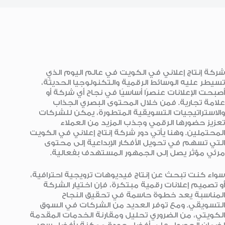
شركة إنتاج إعلاني في الكويت في عالم اليوم الذي
تسيطر عليه الوسائط الرقمية والتكنولوجيا الحديثة،
أصبحت الإعلانات عنصرًا أساسيًا في نجاح أي شركة أو
علامة تجارية. فمن خلال المحتوى البصري الجذاب
والاستراتيجيات التسويقية المتطورة، يمكن للشركات
تعزيز حضورها الرقمي وجذب المزيد من العملاء
المحتملين. وهنا يأتي دور شركة إنتاج إعلاني في الكويت
التي تسهم في تحويل الأفكار الإبداعية إلى محتوى
مرئي مؤثر يصل إلى الجمهور المستهدف بفعالية.
سواء كنت تبحث عن إنتاج فيديوهات ترويجية احترافية،
أو تصميم إعلانات رقمية مبتكرة، فإن اختيار الشركة
المناسبة يعد خطوة حاسمة في تحقيق النجاح
التسويقي. ومع توفر العديد من الشركات في السوق
الكويتي، من الضروري تحليل ومقارنة الخدمات المقدمة