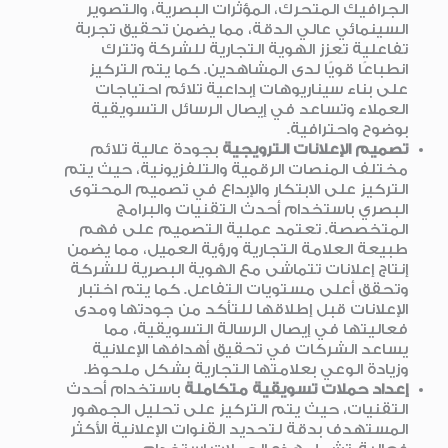
الجرافيك المتحرك، المؤثرات البصرية، والتصوير
السينمائي عالي الدقة، مما يضمن تحقيق تجربة
تفاعلية تعزز الهوية التجارية للشركة وتترك
انطباعًا قويًا لدى المشاهدين. كما يتم التركيز
على بناء سيناريوهات إبداعية تلائم احتياجات
العملاء وتساعد في إيصال الرسائل التسويقية
بوضوح واحترافية.
تصميم الإعلانات الترويجية
بجودة عالية تلائم
مختلف المنصات الرقمية والتلفزيونية، حيث يتم
التركيز على الابتكار والإبداع في تصميم المحتوى
البصري باستخدام أحدث التقنيات والبرامج
المتخصصة. تعتمد عملية التصميم على فهم
طبيعة العلامة التجارية ورؤية العميل، مما يضمن
إنتاج إعلانات تتماشى مع الهوية البصرية للشركة
وتحقق أعلى مستويات التفاعل. كما يتم اختبار
الإعلانات قبل إطلاقها للتأكد من جودتها ومدى
فعاليتها في إيصال الرسالة التسويقية، مما
يساعد الشركات في تحقيق أهدافها الإعلانية
وزيادة الوعي بعلامتها التجارية بشكل ملحوظ.
إعداد حملات تسويقية متكاملة
باستخدام أحدث
التقنيات، حيث يتم التركيز على تحليل الجمهور
المستهدف بدقة لتحديد القنوات الإعلانية الأكثر