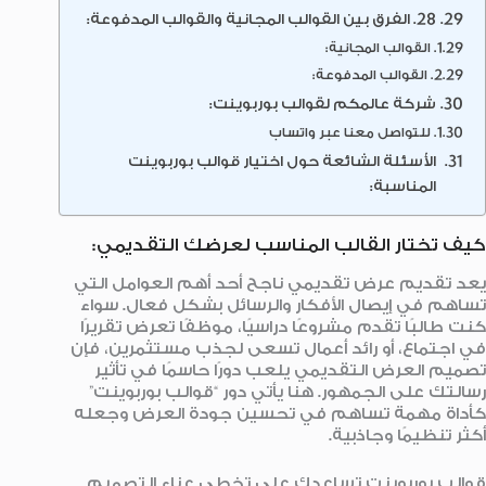
28. الفرق بين القوالب المجانية والقوالب المدفوعة:
القوالب المجانية:
القوالب المدفوعة:
شركة عالمكم لقوالب بوربوينت:
للتواصل معنا عبر واتساب
الأسئلة الشائعة حول اختيار قوالب بوربوينت
المناسبة:
كيف تختار القالب المناسب لعرضك التقديمي:
يعد تقديم عرض تقديمي ناجح أحد أهم العوامل التي
تساهم في إيصال الأفكار والرسائل بشكل فعال. سواء
كنت طالبًا تقدم مشروعًا دراسيًا، موظفًا تعرض تقريرًا
في اجتماع، أو رائد أعمال تسعى لجذب مستثمرين، فإن
تصميم العرض التقديمي يلعب دورًا حاسمًا في تأثير
رسالتك على الجمهور. هنا يأتي دور “قوالب بوربوينت”
كأداة مهمة تساهم في تحسين جودة العرض وجعله
أكثر تنظيمًا وجاذبية.
قوالب بوربوينت تساعدك على تخطي عناء التصميم