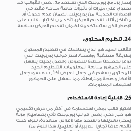
إصدار برنامج بوربوينت الذي تستخدمه. بعض القوالب قد
تحتوي على ميزات أو تأثيرات خاصة متاحة فقط في
الإصدارات الحديثة من بوربوينت. لضمان عدم حدوث أي
مشاكل أثناء تقديم العرض، تأكد من اختبار القالب على
الإصدار الذي ستستخدمه لضمان تقديم العرض بسلاسة.
24. تنظيم المحتوى
:
القالب الجيد هو الذي يساعدك في تنظيم المحتوى
بطريقة منطقية وواضحة. اختر قوالب بوربوينت التي
توفر تخطيطًا منظمًا للنصوص والصور، بحيث يسهل
على الجمهور متابعة المعلومات. التنظيم الجيد
للمحتوى يسهم في جعل العرض أكثر سلاسة ويجعل
الأفكار واضحة ومترابطة، مما يسهل على الجمهور
استيعاب المعلومات.
25. قابلية إعادة الاستخدام
:
اختيار قالب يمكن استخدامه في أكثر من عرض تقديمي
هو خيار ذكي. بعض قوالب بوربوينت تأتي بتصاميم مرنة
يمكن تعديلها واستخدامها لأغراض متعددة، سواء كنت
تقدم عرضًا تجاريًا، تدريبيًا، أو تعليميًا. هذا النوع من