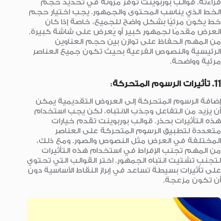
قراءته. قوالب بوربوينت توفر مرونة في تحديد حجم
الخط الذي يناسب المحتوى والجمهور. يجب اختيار حجم
خط يكون مرئيًا بشكل واضح للجميع، خاصة إذا كان
العرض مقدمًا لجمهور كبير أو يُعرض على شاشة كبيرة.
من المهم الحفاظ على توازن بين حجم العناوين
الرئيسية والنصوص الفرعية بحيث تكون جميع العناصر
مرئية وواضحة.
11. تأثيرات الرسوم المتحركة
:
إضافة الرسوم المتحركة إلى العروض التقديمية يمكن
أن يزيد من التفاعل وجذب الانتباه، لكن يجب استخدام
هذه التأثيرات بحذر. قوالب بوربوينت تقدم خيارات
متعددة لتطبيق الرسوم المتحركة على العناصر
المختلفة في العرض مثل النصوص والصور. ومع ذلك،
من المهم تجنب الإفراط في استخدام هذه التأثيرات
لتجنب تشتيت انتباه الجمهور. اختر القوالب التي تحتوي
على تأثيرات بسيطة تساعد في إبراز النقاط الأساسية دون
أن تكون مزعجة.