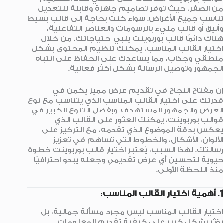
من الصفر، حيث توفر تصاميم جاهزة وقابلة للتعديل
تناسب جميع الأغراض. سواء كنت بحاجة إلى قالب بسيط
وأنيق أو قالب مليء بالرسومات والعناصر التفاعلية،
هناك دائمًا قالب بوربوينت يلبي احتياجاتك. من خلال
اختيار القالب المناسب، يمكنك تنظيم المحتوى بشكل
منطقي وجذاب، مما يساعدك على الحفاظ على انتباه
الجمهور وتوصيل الرسالة بشكل أكثر فعالية.
إن مفتاح النجاح في تقديم عرض مميز يكمن في
قدرتك على اختيار القالب المناسب الذي يتناسب مع نوع
العرض والجمهور المستهدف. وبفضل التنوع الكبير في
قوالب بوربوينت، يمكنك العثور على القالب الذي
يعكس بدقة الموضوع الذي تقدمه، مع التركيز على
الألوان، الأشكال، والخطوط التي تساهم في تعزيز
رسالتك. لهذا السبب، يُعتبر اختيار قالب بوربوينت خطوة
حيوية لتحسين أي عرض تقديمي وجعله يبدو احترافيًا
منذ اللحظة الأولى.
1. أهمية اختيار القالب المناسب
:
اختيار القالب المناسب ليس مجرد مسألة جمالية، بل
يؤثر بشكل كبير على كيفية تقديم المعلومات