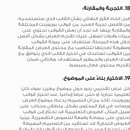
18. التجربة والمقارنة
:
قبل اتخاذ القرار النهائي بشأن القالب الذي ستستخدمه،
من الأفضل تجربة العديد من قوالب بوربوينت المختلفة
والمقارنة بينها. قد تجد أن بعض القوالب تحتوي على
ميزات وأدوات تسهل عليك تقديم العرض بشكل أفضل.
خلال هذه المرحلة، ستتعرف على مرونة القوالب
وسهولة تعديلها لتتناسب مع محتوى العرض. المقارنة
بين القوالب تساعدك في اختيار القالب الذي يتوافق مع
هدف العرض والجمهور المستهدف، وبالتالي ضمان
تقديم محتوى فعال ومبسط.
19. الاختيار بناءً على الموضوع
:
كل عرض تقديمي يدور حول موضوع معين، سواء كان
تعليمياً، تجارياً، أو حتى عرضاً إبداعياً. عند اختيار قوالب
بوربوينت، تأكد من أن التصميم يدعم موضوع العرض
ويساعد في إبراز المحتوى بشكل منطقي وجذاب. على
سبيل المثال، العروض التعليمية قد تحتاج إلى قوالب
تحتوي على مساحة واسعة للنصوص التفسيرية، بينما
العروض التجارية قد تستفيد من التصاميم البسيطة
التي تسلط الضوء على الرسوم البيانية والبيانات المالية.