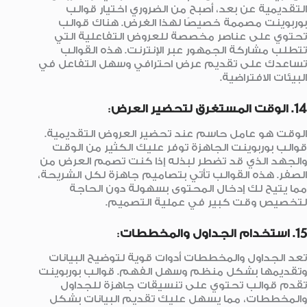
التقديمية عن بعد، أصبح من الضروري اختيار قوالب
بوربوينت مصممة خصيصًا لهذا الغرض. هناك قوالب
تحتوي على عناصر مخصصة للعروض التفاعلية التي
تتطلب مشاركة الجمهور عبر الإنترنت. هذه القوالب
تساعدك على تقديم عرض احترافي وسهل التفاعل في
البيئات الافتراضية.
14. الوقت المستغرق لتحضير العرض
:
الوقت هو عامل حاسم عند تحضير العروض التقديمية.
قوالب بوربوينت الجاهزة توفر عليك الكثير من الوقت
والجهد الذي قد تضطر لبذله إذا كنت تصمم العرض من
الصفر. هذه القوالب تأتي بتصاميم جاهزة لكل الشريحة،
مما يتيح لك إدخال المحتوى بسهولة دون الحاجة
لتخصيص وقت كبير في عملية التصميم.
15. استخدام الجداول والمخططات
:
تعد الجداول والمخططات أدوات قوية لتوضيح البيانات
وتقديمها بشكل منظم وسهل الفهم. قوالب بوربوينت
تقدم قوالب تحتوي على تنسيقات جاهزة للجداول
والمخططات، مما يسهل عليك تقديم البيانات بشكل