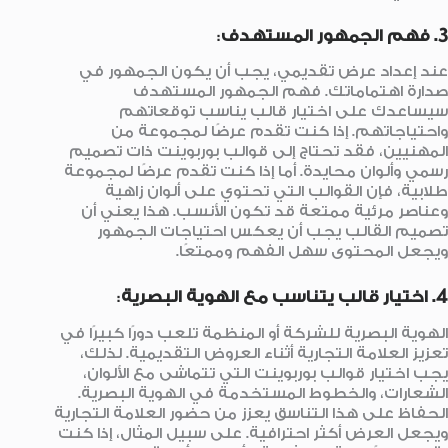
3. فهم الجمهور المستهدف
:
عند إعداد عرض تقديمي، يجب أن يكون الجمهور في
صدارة اهتماماتك. فهم الجمهور المستهدف
سيساعدك على اختيار قالب يناسب توقعاتهم
واحتياجاتهم. إذا كنت تقدم عرضًا لمجموعة من
المهنيين، فقد تحتاج إلى قوالب بوربوينت ذات تصميم
رسمي وألوان محايدة. أما إذا كنت تقدم عرضًا لمجموعة
طلابية، فإن القوالب التي تحتوي على ألوان زاهية
وعناصر مرئية ممتعة قد تكون الأنسب. هذا يعني أن
تصميم القالب يجب أن يعكس احتياجات الجمهور
ويجعل المحتوى سهل الفهم وممتعًا.
4. اختيار قالب يتناسب مع الهوية البصرية
:
الهوية البصرية للشركة أو المنظمة تلعب دورًا كبيرًا في
تعزيز العلامة التجارية أثناء العروض التقديمية. لذلك،
يجب اختيار قوالب بوربوينت التي تتماشى مع الألوان،
الشعارات، والخطوط المستخدمة في الهوية البصرية.
الحفاظ على هذا التناسق يعزز من حضور العلامة التجارية
ويجعل العرض أكثر احترافية. على سبيل المثال، إذا كنت