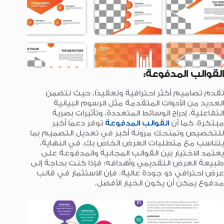
القوالب المدفوعة:
تقدم تصاميم أكثر احترافية وتعقيدًا، حيث تتضمن
العديد من الأدوات المتقدمة مثل الرسوم البيانية
التفاعلية، إدراج الوسائط المتعددة، وتأثيرات بصرية
مبتكرة. كما أن
القوالب المدفوعة
توفر دعمًا أكبر
للتخصيص وتمنحك مرونة أكبر في تعديل التصميم بما
يتناسب مع متطلبات العرض الخاص بك. في النهاية،
يعتمد الاختيار بين القوالب المجانية والمدفوعة على
طبيعة العرض التقديمي وأهدافه؛ فإذا كنت بحاجة إلى
عرض احترافي ذو جودة عالية، فإن الاستثمار في قالب
مدفوع يمكن أن يكون الخيار الأفضل.