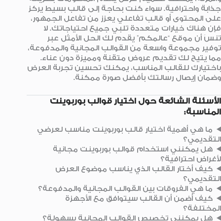
جذابة واحترافية. سواء كنت بحاجة إلى قالب بسيط يركز
على المحتوى أو قالب تفاعلي يعزز من تفاعل الجمهور،
فإن هناك خيارات متعددة تلبي جميع احتياجاتك. لا
تنسَ أن موقع “عالمكم” يقدم لك الحل الأمثل عبر
توفير مجموعة واسعة من القوالب المجانية والمدفوعة،
مما يتيح لك تقديم عروض متقنة ومميزة دون عناء.
باختيارك للقالب المناسب، يمكنك تحسين تجربة العرض
وضمان إيصال رسالتك بأفضل صورة ممكنة.
الأسئلة الشائعة حول اختيار قوالب بوربوينت
المناسبة:
ما هي أهمية اختيار قالب بوربوينت مناسب لعرضي
التقديمي؟
هل يمكنني استخدام قوالب بوربوينت مجانية
لأغراض احترافية؟
كيف أختار القالب الذي يناسب موضوع العرض
التقديمي؟
ما هي الفروقات بين القوالب المجانية والمدفوعة؟
كيف أضمن أن القالب سيتوافق مع الأجهزة
المختلفة؟
هل يمكنني تخصيص القوالب المجانية بسهولة؟