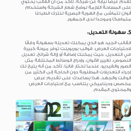
تقدم عرضًا نيابة عن شركة، تأكد من أن القالب يحتوي
على المساحة اللازمة لوضع شعار الشركة واستخدام
ألوان تتماشى مع الهوية البصرية لتترك انطباعًا
متماسكًا وموحدًا لدى الجمهور.
5. سهولة التعديل
:
القالب الجيد هو الذي يمكنك تعديله بسهولة وفقًا
لاحتياجات العرض. قوالب بوربوينت توفر مرونة كبيرة
في التعديل، حيث يمكنك إضافة أو إزالة شرائح، تعديل
النصوص، تغيير الألوان، وإدراج الوسائط المختلفة مثل
الصور والفيديو. عندما تختار قالبًا، تأكد من أنه يتيح لك
إجراء التعديلات المطلوبة دون الحاجة إلى الكثير من
الوقت والجهد. هذا يساعدك على تقديم عرض
مخصص وديناميكي يتناسب مع احتياجات العرض
والمحتوى المقدم.