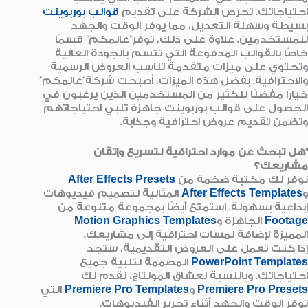
احتياجاتك. تحرص الشركة على تقديم
قوالب بوربوينت
بسيطة وسهلة التعديل، مما يوفر الوقت والجهد
للمستخدمين. علاوة على ذلك، توفر”عالمكم” قسمًا
خاصًا بالقوالب المدفوعة التي تتسم بالجودة العالية
وتحتوي على ميزات متقدمة تناسب العروض الرسمية
والاحترافية. بفضل هذه الميزات، أصبحت شركة”عالمكم”
خيارًا مفضلًا للكثير من المستخدمين الذين يرغبون في
الحصول على قوالب بوربوينت جاهزة تلبي احتياجاتهم
وتضمن تقديم عروض احترافية وجذابة.
“هل تبحث عن موارد احترافية لتسريع وإتقان
مشاريعك؟
نوفر لك مكتبة ضخمة من
After Effects Presets
و
After Effects Templates
المثالية لتصميم فيديوهات
إبداعية بسهولة. استمتع أيضًا بمجموعة متنوعة من
Footage
الجاهزة و
Motion Graphics Templates
المميزة لإضافة لمسات احترافية إلى مشاريعك.
إذا كنت تعمل على العروض التقديمية، ستجد
PowerPoint Templates
المصممة لتلبية جميع
احتياجاتك. وبالنسبة لعشاق المونتاج، نقدم لك
Premiere Pro Presets
و
Premiere Pro Templates
التي
توفر الوقت والجهد أثناء تحرير الفيديوهات.