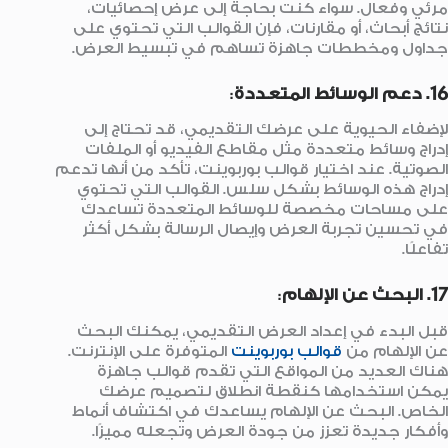
مرئي وفعال. سواء كنت بحاجة إلى عرض إحصائيات،
نتائج أبحاث، أو مقارنات، فإن القوالب التي تحتوي على
جداول ومخططات جاهزة تساهم في تبسيط العرض.
16. دعم الوسائط المتعددة
:
لإضفاء الحيوية على عرضك التقديمي، قد تحتاج إلى
إدراج وسائط متعددة مثل مقاطع الفيديو أو الملفات
الصوتية. عند اختيار قوالب بوربوينت، تأكد من أنها تدعم
إدراج هذه الوسائط بشكل سلس. القوالب التي تحتوي
على مساحات مخصصة للوسائط المتعددة تساعدك
في تحسين تجربة العرض وإيصال الرسالة بشكل أكثر
تفاعلًا.
17. البحث عن الإلهام
:
قبل البدء في إعداد العرض التقديمي، يمكنك البحث
عن الإلهام من
قوالب بوربوينت
المتوفرة على الإنترنت.
هناك العديد من المواقع التي تقدم قوالب جاهزة
يمكن استخدامها كنقطة انطلاق لتصميم عرضك
الخاص. البحث عن الإلهام يساعدك في اكتشاف أنماط
وأفكار جديدة تعزز من جودة العرض وتجعله مميزًا.