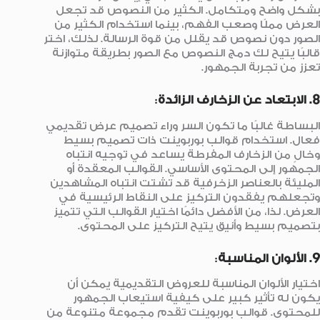
بشكل واضح ومتكامل. الكثير من النصوص قد تجعل
العرض مملًا وصعب الفهم، بينما استخدام الكثير من
الصور دون نصوص قد يقلل من قوة الرسالة. لذلك، اختر
قالبًا يتيح لك دمج النصوص مع الصور بطريقة متوازنة
تعزز من تجربة الجمهور.
8. الابتعاد عن الزخارف الزائدة
:
البساطة غالبًا ما تكون السر وراء تصميم عرض تقديمي
فعال. استخدام قوالب بوربوينت ذات تصميم بسيط
وخالٍ من الزخارف المفرطة يساعد في توجيه انتباه
الجمهور إلى المحتوى الأساسي. القوالب المعقدة أو
المليئة بالعناصر الزخرفية قد تشتت انتباه المشاهدين
وتجعلهم يفقدون التركيز على النقاط الرئيسية في
العرض. لذا، من الأفضل دائمًا اختيار القوالب التي تتميز
بتصميم بسيط وأنيق يتيح التركيز على المحتوى.
9. الألوان المناسبة
:
اختيار الألوان المناسبة للعروض التقديمية يمكن أن
يكون له تأثير كبير على كيفية استيعاب الجمهور
للمحتوى. قوالب بوربوينت تقدم مجموعة متنوعة من