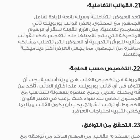
21. القوالب التفاعلية
:
تعد العروض التفاعلية وسيلة رائعة لزيادة تفاعل
الجمهور مع المحتوى. بعض قوالب بوربوينت تأتي
بتصاميم تفاعلية، مثل الأزرار القابلة للنقر أو الرسوم
المتحركة التي يتم تفعيلها عند التقديم. هذه القوالب
مثالية للورش التدريبية أو العروض التي تتطلب مشاركة
مباشرة من الجمهور، مما يجعل العرض أكثر ديناميكية
وتفاعلًا.
22. التخصيص حسب الحاجة
:
المرونة في تخصيص القالب هي ميزة أساسية يجب أن
تتوفر في أي قالب بوربوينت. عند اختيار القالب، تأكد من
أنه يمكنك تعديل جميع عناصره بسهولة لتتناسب مع
المحتوى الخاص بك. سواء كنت ترغب في تغيير الألوان،
الخطوط، أو ترتيب الشرائح، يجب أن يكون القالب مرنًا بما
يكفي لتلبية احتياجات العرض.
23. التحقق من التوافق
:
قبل استخدام القالب، من المهم التأكد من توافقه مع