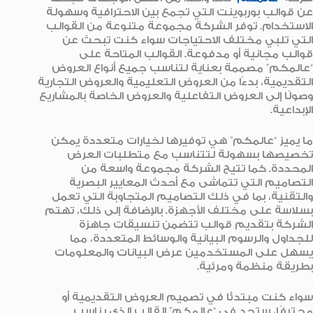
عن قوالب بوربوينت التي تجمع بين الاحترافية وسهولة
الاستخدام. توفر الشركة مجموعة متنوعة من القوالب
التي تلبي مختلف الاحتياجات سواء كنت تبحث عن
قوالب مجانية أو مدفوعة. القوالب المتاحة على
“عالمكم” مصممة بعناية لتناسب جميع أنواع العروض
التقديمية، بدءًا من العروض التعليمية والعروض التجارية
وصولًا إلى العروض التفاعلية والعروض الخاصة بالمشاريع
الإبداعية.
ما يميز “عالمكم” هي توفيرها لخيارات متعددة يمكن
تخصيصها بسهولة لتتناسب مع متطلبات العرض
المحددة. كما تتيح الشركة مجموعة واسعة من
التصاميم التي تتماشى مع أحدث المعايير البصرية
والتقنية، بما في ذلك التصاميم المتجاوبة التي تعمل
بسلاسة على مختلف الأجهزة. بالإضافة إلى ذلك، تهتم
الشركة بتقديم قوالب تتضمن تنسيقات جاهزة
للجداول والرسوم البيانية والوسائط المتعددة، مما
يسهل على المستخدمين عرض البيانات والمعلومات
بطريقة منظمة ومرئية.
سواء كنت مبتدئًا في تصميم العروض التقديمية أو
محترفًا، ستجد في “عالمكم” القالب الذي يناسب