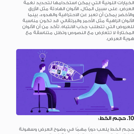
الخيارات اللونية التي يمكن استخدامها لتحديد نغمة
العرض. على سبيل المثال، الألوان الهادئة مثل الأزرق
والأخضر يمكن أن تعبر عن الاحترافية والهدوء، بينما
الألوان الزاهية مثل الأحمر والبرتقالي قد تكون مناسبة
للعروض التي تتطلب جذب الانتباه. تأكد من أن الألوان
المختارة لا تتعارض مع النصوص وتظل متناسقة مع
هوية العرض.
10. حجم الخط
:
حجم الخط يلعب دورًا مهمًا في وضوح العرض وسهولة