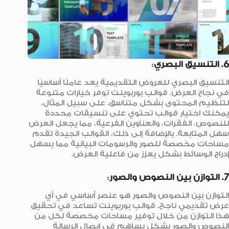
6. التنسيق البصري
:
التنسيق البصري للعروض التقديمية يعد عاملًا أساسيًا
في نجاح العرض. قوالب بوربوينت توفر خيارات متنوعة
لتنظيم المحتوى بشكل متناسق. على سبيل المثال،
يمكنك اختيار قوالب تحتوي على تنسيقات محددة
للنصوص، الفقرات، والعناوين الفرعية، مما يجعل العرض
سهل المتابعة. بالإضافة إلى ذلك، القوالب الجيدة تقدم
مساحات مخصصة للصور والرسومات البيانية مما يسهل
إدراج الوسائط بشكل يعزز من فاعلية العرض.
7. التوازن بين النصوص والصور
:
التوازن بين النصوص والصور هو عنصر أساسي في أي
عرض تقديمي ناجح. قوالب بوربوينت تساعد في تحقيق
هذا التوازن من خلال توفير مساحات مخصصة لكل من
النصوص والصور بشكل يساهم في إيصال الرسالة