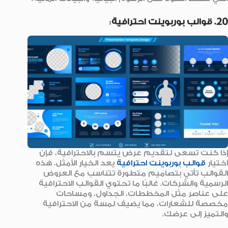
20. قوالب بوربوينت احترافية
:
إذا كنت تسعى لتقديم عرض يتسم بالاحترافية، فإن
اختيار
قوالب بوربوينت احترافية
يعد الخيار الأمثل. هذه
القوالب تأتي بتصاميم متطورة تتناسب مع العروض
الرسمية والشركات. غالبًا ما تحتوي القوالب الاحترافية
على عناصر مثل المخططات، الجداول، ومساحات
مخصصة للشعارات، مما يضيف لمسة من الاحترافية
والتميز إلى عرضك.