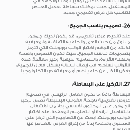
القوالب يساعدك على توفير الوقت والجهد في
المستقبل، حيث يمكنك ببساطة تعديل العناصر
لتناسب كل عرض تقديمي جديد.
26. تصميم يناسب الجميع
:
عند تقديم عرض تقديمي، قد يكون لديك جمهور
متنوع من حيث العمر والخلفية الثقافية والمعرفية.
لذلك، من المهم اختيار قوالب بوربوينت التي تتميز
بتصميمات تناسب الجميع، حيث تكون النصوص واضحة
وسهلة القراءة، والتصاميم بديهية وغير معقدة. هذه
القوالب تساهم في إيصال الرسالة بشكل فعال للجميع،
بغض النظر عن خلفيتهم أو معرفتهم بالتكنولوجيا.
27. التركيز على البساطة
:
البساطة دائمًا ما تكون العامل الرئيسي في تصميم
عروض تقديمية ناجحة. القوالب البسيطة تضمن تركيز
الجمهور على المحتوى الأساسي بدلاً من الانشغال
بالتفاصيل الزائدة أو التصاميم المعقدة. عند اختيار
قوالب بوربوينت، ابحث عن التصاميم التي تركز على
المحتوى وتدعمه بدلاً من إغراق العرض بالعناصر غير
الضرورية.