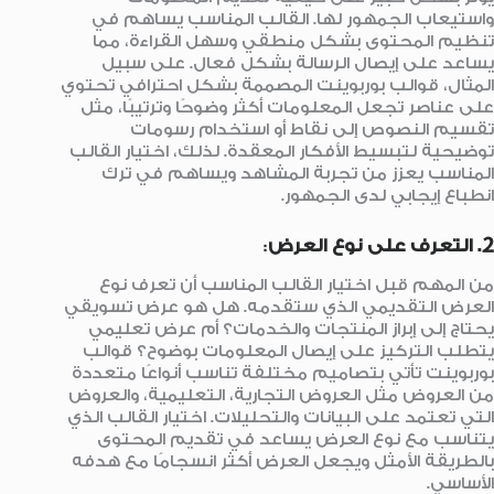
واستيعاب الجمهور لها. القالب المناسب يساهم في
تنظيم المحتوى بشكل منطقي وسهل القراءة، مما
يساعد على إيصال الرسالة بشكل فعال. على سبيل
المثال، قوالب بوربوينت المصممة بشكل احترافي تحتوي
على عناصر تجعل المعلومات أكثر وضوحًا وترتيبًا، مثل
تقسيم النصوص إلى نقاط أو استخدام رسومات
توضيحية لتبسيط الأفكار المعقدة. لذلك، اختيار القالب
المناسب يعزز من تجربة المشاهد ويساهم في ترك
انطباع إيجابي لدى الجمهور.
2. التعرف على نوع العرض
:
من المهم قبل اختيار القالب المناسب أن تعرف نوع
العرض التقديمي الذي ستقدمه. هل هو عرض تسويقي
يحتاج إلى إبراز المنتجات والخدمات؟ أم عرض تعليمي
يتطلب التركيز على إيصال المعلومات بوضوح؟ قوالب
بوربوينت تأتي بتصاميم مختلفة تناسب أنواعًا متعددة
من العروض مثل العروض التجارية، التعليمية، والعروض
التي تعتمد على البيانات والتحليلات. اختيار القالب الذي
يتناسب مع نوع العرض يساعد في تقديم المحتوى
بالطريقة الأمثل ويجعل العرض أكثر انسجامًا مع هدفه
الأساسي.