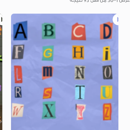
تم
عرض 1–30 من أصل 93 نتيجة
الفرز
حسب
الأحدث