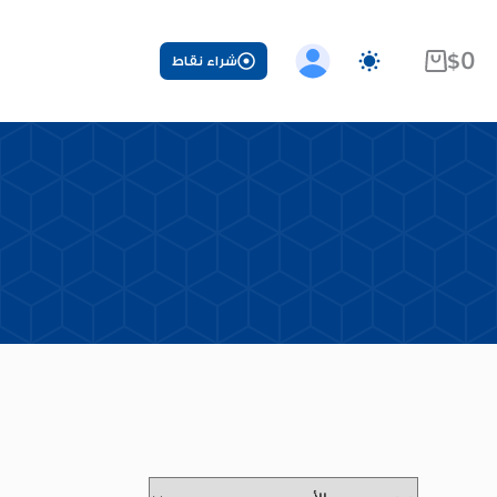
$
0
شراء نقاط
عربة
التسوق