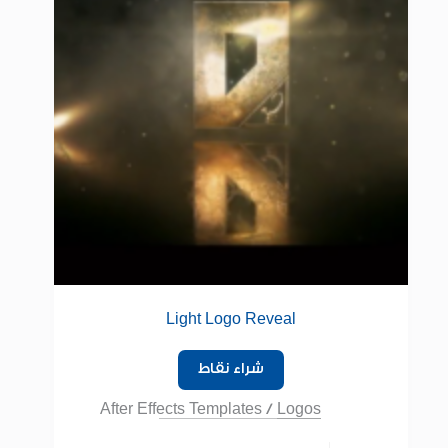
Light Logo Reveal
شراء نقاط
After Effects Templates
/
Logos