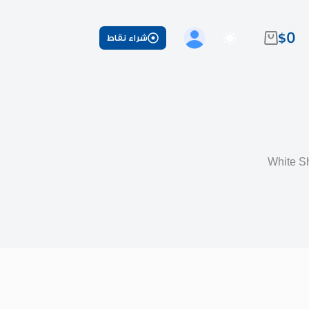
$
0
شراء نقاط
عربة
التسوق
White S