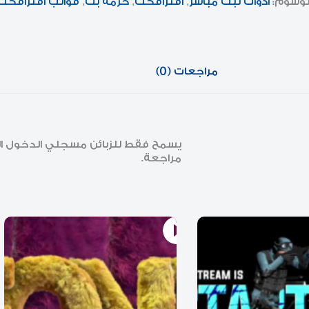
لوسوم:
أدوات لبث مباشر
,
افترافكت
,
حزمة بث
,
قوالب افترافكت
مراجعات (0)
يسمح فقط للزبائن مسجلي الدخول الذي
مراجعة.