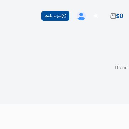
$
0
شراء نقاط
عربة
التسوق
Broadc